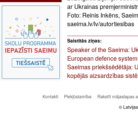
ar Ukrainas premjerministr
Foto: Reinis Inkēns, Saei
saeima.lv/lv/autortiesibas
Saistītās ziņas:
Speaker of the Saeima: Uk
European defence system
Saeimas priekšsēdētāja: Uk
kopējās aizsardzības sist
Kontakti
Piekļūstamība
Rakstīt mājaslapas 
© Latvija