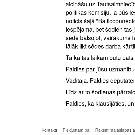
aicināšu uz Tautsaimniecīb
politikas komisiju, ja būs ie
noticis šajā “Balticconnect
iespējama, bet šodien tas ja
sēdē balsojot, vairākums 
tālāk likt sēdes darba kārtī
Tā ka tas laikam būtu pats 
Paldies par jūsu uzmanību
Vadītāja. Paldies deputātei
Līdz ar to šodienas pārraide
Paldies, ka klausījāties, 
Kontakti
Piekļūstamība
Rakstīt mājaslapas 