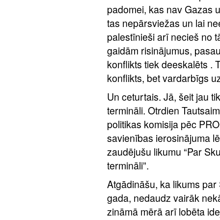
padomei, kas nav Gazas un
tas nepārsviežas un lai nee
palestīnieši arī necieš no t
gaidām risinājumus, pasaul
konflikts tiek deeskalēts .
konflikts, bet vardarbīgs 
Un ceturtais. Jā, šeit jau t
termināli. Otrdien Tautsai
politikas komisija pēc P
savienības ierosinājuma lē
zaudējušu likumu “Par Sku
termināli”.
Atgādināšu, ka likums par 
gada, nedaudz vairāk nekā 
zināmā mērā arī lobēta idej