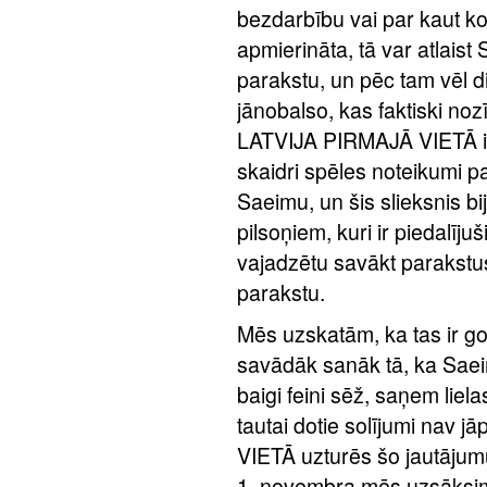
bezdarbību vai par kaut ko 
apmierināta, tā var atlaist
parakstu, un pēc tam vēl d
jānobalso, kas faktiski noz
LATVIJA PIRMAJĀ VIETĀ ies
skaidri spēles noteikumi par 
Saeimu, un šis slieksnis bi
pilsoņiem, kuri ir piedalīj
vajadzētu savākt parakstu
parakstu.
Mēs uzskatām, ka tas ir god
savādāk sanāk tā, ka Saeim
baigi feini sēž, saņem liel
tautai dotie solījumi nav 
VIETĀ uzturēs šo jautājum
1. novembra mēs uzsāksim 