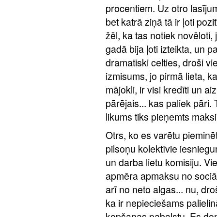
procentiem. Uz otro lasījum
bet katrā ziņā tā ir ļoti poz
žēl, ka tas notiek novēloti
gadā bija ļoti izteikta, un p
dramatiski celties, droši vi
izmisums, jo pirmā lieta, 
mājokli, ir visi kredīti un
pārējais... kas paliek pāri.
likums tiks pieņemts maksim
Otrs, ko es varētu pieminēt, 
pilsoņu kolektīvie iesniegumi
un darba lietu komisiju. Vi
apmēra apmaksu no sociāl
arī no neto algas... nu, dro
ka ir nepieciešams palieli
kopšanas pabalstu. Es domāj