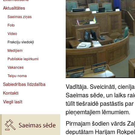
Aktualitātes
Saeimas ziņas
Foto
Video
Frakciju viedokļi
Medijiem
Publiskie iepirkumi
Vakances
Telpu noma
Sabiedrības līdzdalība
Vadītāja. Sveicināti, cienīj
Kontakti
Saeimas sēde, un laiks rai
Viegli lasīt
tūlīt tiešraidē pastāstīs 
pieņemtajiem lēmumiem.
Pirmajam šodien vārds Zaļ
deputātam Harijam Rokpel