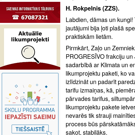
H. Rokpelnis (ZZS).
Labdien, dāmas un kungi! 
jautājumi bija ļoti plašā s
praktiskām lietām.
Pirmkārt, Zaļo un Zemniek
PROGRESĪVO frakciju un 
sadarbībā ar Klimata un ene
likumprojektu paketi, ko va
izlīdzināt un padarīt par
tarifu izmaiņas, kā, piemēr
pārvades tarifus, siltumpār
likumprojektu pakete ietver
nevarēs tik strauji mainīti
process būs pārskatāmāks
sakot, stabilāks.