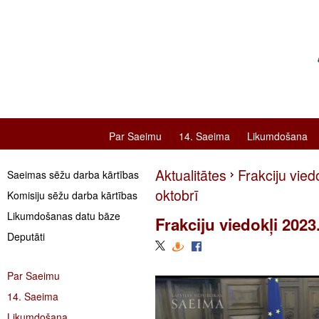
Par Saeimu
14. Saeima
Likumdošana
Aktualitātes
Frakciju viedo
Saeimas sēžu darba kārtības
oktobrī
Komisiju sēžu darba kārtības
Likumdošanas datu bāze
Frakciju viedokļi 2023
Deputāti
Par Saeimu
14. Saeima
Likumdošana