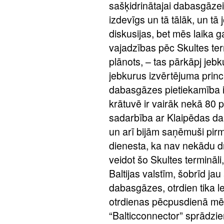
sašķidrinātajai dabasgāzei, 
izdevīgs un tā tālāk, un tā
diskusijas, bet mēs laika 
vajadzības pēc Skultes term
plānots, – tas pārkāpj jeb
jebkurus izvērtējuma prin
dabasgāzes pietiekamība ir
krātuvē ir vairāk nekā 80 p
sadarbība ar Klaipēdas dab
un arī bijām saņēmuši pir
dienesta, ka nav nekādu d
veidot šo Skultes termināli
Baltijas valstīm, šobrīd ja
dabasgāzes, otrdien tika le
otrdienas pēcpusdienā mēs 
“Balticconnector” sprādziens