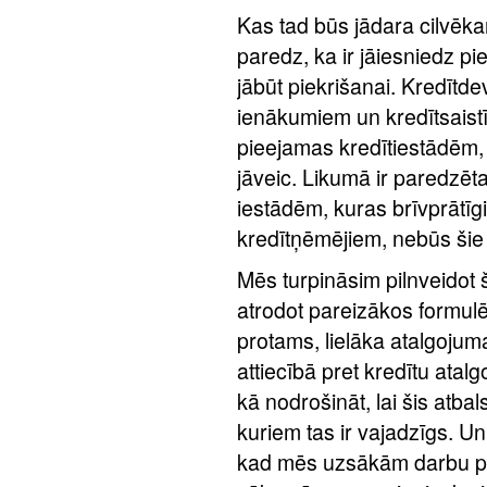
Kas tad būs jādara cilvēk
paredz, ka ir jāiesniedz pie
jābūt piekrišanai. Kredītde
ienākumiem un kredītsaistīb
pieejamas kredītiestādēm,
jāveic. Likumā ir paredzēta
iestādēm, kuras brīvprātīg
kredītņēmējiem, nebūs šie l
Mēs turpināsim pilnveidot 
atrodot pareizākos formulēj
protams, lielāka atalgoju
attiecībā pret kredītu atal
kā nodrošināt, lai šis atba
kuriem tas ir vajadzīgs. Un 
kad mēs uzsākām darbu pie 