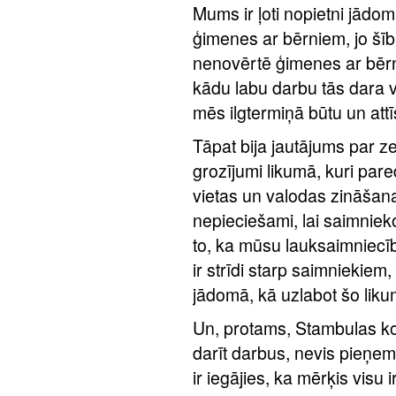
Mums ir ļoti nopietni jādo
ģimenes ar bērniem, jo šībr
nenovērtē ģimenes ar bēr
kādu labu darbu tās dara v
mēs ilgtermiņā būtu un attīs
Tāpat bija jautājums par z
grozījumi likumā, kuri pare
vietas un valodas zināšanas
nepieciešami, lai saimniek
to, ka mūsu lauksaimniecī
ir strīdi starp saimniekiem
jādomā, kā uzlabot šo liku
Un, protams, Stambulas kon
darīt darbus, nevis pieņem
ir iegājies, ka mērķis visu ir