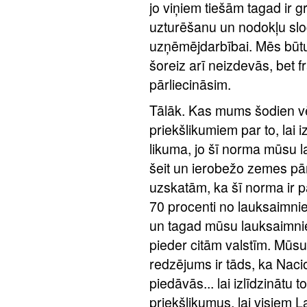
jo viņiem tiešām tagad ir 
uzturēšanu un nodokļu slog
uzņēmējdarbībai. Mēs būtu 
šoreiz arī neizdevās, bet fr
pārliecināsim.
Tālāk. Kas mums šodien vē
priekšlikumiem par to, lai
likuma, jo šī norma mūsu 
šeit un ierobežo zemes p
uzskatām, ka šī norma ir pa
70 procenti no lauksaimn
un tagad mūsu lauksaimniek
pieder citām valstīm. Mūsu
redzējums ir tāds, ka Naci
piedāvās... lai izlīdzinātu 
priekšlikumus, lai visiem La