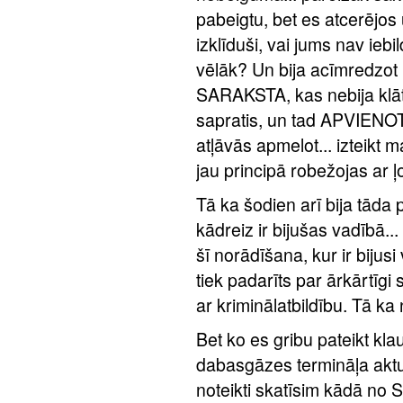
pabeigtu, bet es atcerējos 
izklīduši, vai jums nav ieb
vēlāk? Un bija acīmredzo
SARAKSTA, kas nebija klāt v
sapratis, un tad APVIEN
atļāvās apmelot... izteikt 
jau principā robežojas ar 
Tā ka šodien arī bija tāda p
kādreiz ir bijušas vadībā...
šī norādīšana, kur ir bijus
tiek padarīts par ārkārtīg
ar kriminālatbildību. Tā ka n
Bet ko es gribu pateikt kl
dabasgāzes termināļa aktua
noteikti skatīsim kādā no