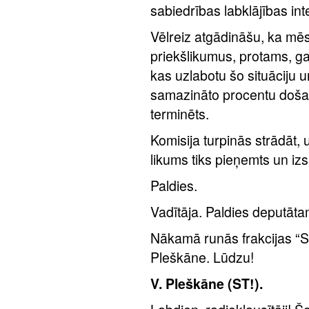
sabiedrības labklājības int
Vēlreiz atgādināšu, ka mēs
priekšlikumus, protams, ga
kas uzlabotu šo situāciju 
samazināto procentu došanu
terminēts.
Komisija turpinās strādāt,
likums tiks pieņemts un izs
Paldies.
Vadītāja. Paldies deputāt
Nākamā runās frakcijas “Sta
Pleškāne. Lūdzu!
V. Pleškāne (ST!).