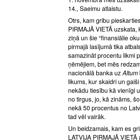
14., Saeimu atlaistu.
Otrs, kam gribu pieskartie
PIRMAJĀ VIETĀ uzskata, ka 
ziņā un šie “finansiālie o
pirmajā lasījumā tika atbals
samazināt procentu likmi p
ņēmējiem, bet mēs redzam to
nacionālā banka uz
Altum
likums, kur skaidri un gai
nekādu tiesību kā vienīgi 
no tirgus, jo, kā zināms, 
nekā 50 procentus no Latvij
tad vēl vairāk.
Un beidzamais, kam es grib
LATVIJA PIRMAJĀ VIETĀ atti