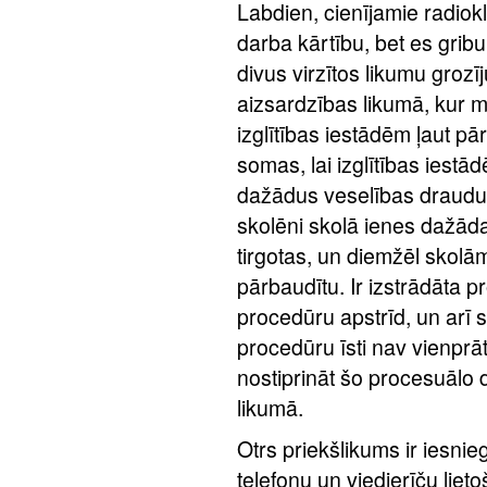
Labdien, cienījamie radiokl
darba kārtību, bet es gr
divus virzītos likumu grozī
aizsardzības likumā, kur 
izglītības iestādēm ļaut pā
somas, lai izglītības iest
dažādus veselības draudus.
skolēni skolā ienes dažāda
tirgotas, un diemžēl skolām
pārbaudītu. Ir izstrādāta p
procedūru apstrīd, un arī s
procedūru īsti nav vienprā
nostiprināt šo procesuālo 
likumā.
Otrs priekšlikums ir iesnie
telefonu un viedierīču li