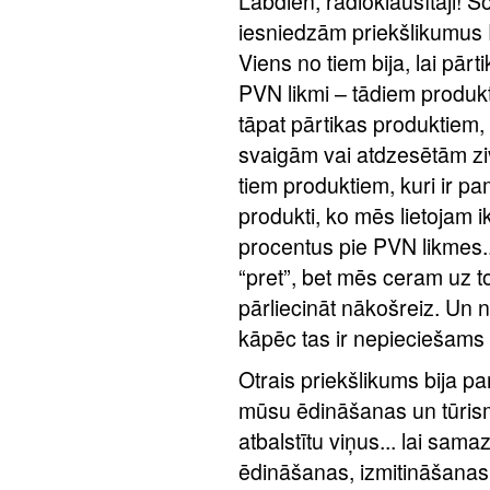
Labdien, radioklausītāji! Šo
iesniedzām priekšlikumus 
Viens no tiem bija, lai pār
PVN likmi – tādiem produkt
tāpat pārtikas produktiem, 
svaigām vai atdzesētām zi
tiem produktiem, kuri ir pa
produkti, ko mēs lietojam ik
procentus pie PVN likmes.
“pret”, bet mēs ceram uz 
pārliecināt nākošreiz. Un 
kāpēc tas ir nepieciešams
Otrais priekšlikums bija p
mūsu ēdināšanas un tūris
atbalstītu viņus... lai sam
ēdināšanas, izmitināšanas