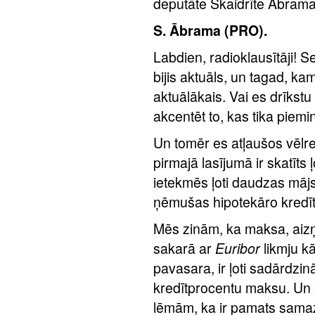
deputāte Skaidrīte Ābrama
S. Ābrama (PRO).
Labdien, radioklausītāji! S
bijis aktuāls, un tagad, kam
aktuālākais. Vai es drīkstu
akcentēt to, kas tika piemi
Un tomēr es atļaušos vēlre
pirmajā lasījumā ir skatīts ļ
ietekmēs ļoti daudzas māj
ņēmušas hipotekāro kredītu
Mēs zinām, ka maksa, aizņ
sakarā ar
Euribor
likmju k
pavasara, ir ļoti sadārdz
kredītprocentu maksu. Un 
lēmām, ka ir pamats sama