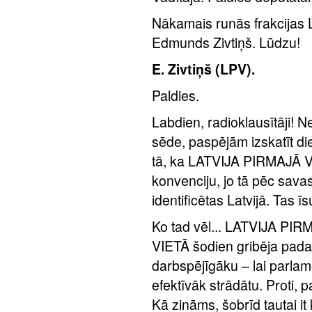
Nākamais runās frakcijas
Edmunds Zivtiņš. Lūdzu!
E. Zivtiņš (LPV).
Paldies.
Labdien, radioklausītāji! N
sēde, paspējām izskatīt d
tā, ka LATVIJA PIRMAJĀ V
konvenciju, jo tā pēc sava
identificētas Latvijā. Tas
Ko tad vēl... LATVIJA P
VIETĀ šodien gribēja padar
darbspējīgāku – lai parlam
efektīvāk strādātu. Proti, 
Kā zināms, šobrīd tautai it