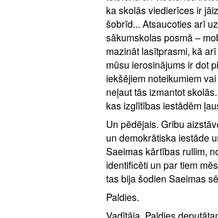
ka skolās viedierīces ir jāi
šobrīd... Atsaucoties arī 
sākumskolas posmā – mobil
mazināt lasītprasmi, kā ar
mūsu ierosinājums ir dot p
iekšējiem noteikumiem vai n
neļaut tās izmantot skolās. M
kas izglītības iestādēm ļau
Un pēdējais. Gribu aizstāv
un demokrātiska iestāde un
Saeimas kārtības rullim,
identificēti un par tiem mē
tas bija šodien Saeimas 
Paldies.
Vadītāja. Paldies deputā