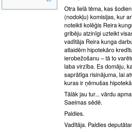
Otra lielā tēma, kas šodie
(nodokļu) komisijas, kur ar
noteikti kolēģis Reira kungs
gribēju atzinīgi uzteikt vi
vadītāja Reira kunga darbu
atlaidēm hipotekāro kredī
ierobežošanu – tā to varētu
laba virzība. Es domāju, k
saprātīga risinājuma, lai a
kuras ir ņēmušas hipotekār
Tālāk jau tur... vārdu apma
Saeimas sēdē.
Paldies.
Vadītāja. Paldies deputāt