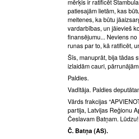
mērķis ir ratificēt Stambul
patiesajām lietām, kas būtu
meitenes, ka būtu jāaizsargā
vardarbības, un jāievieš ko
finansējumu... Neviens no š
runas par to, kā ratificēt, u
Šīs, manuprāt, bija tādas 
izlaidām cauri, pārrunājām
Paldies.
Vadītāja. Paldies deputā
Vārds frakcijas “APVIENO
partija, Latvijas Reģionu 
Česlavam Batņam. Lūdzu!
Č. Batņa (AS).