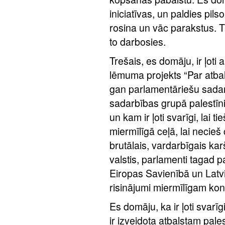
iniciatīvas, un paldies pi
rosina un vāc parakstus. T
to darbosies.
Trešais, es domāju, ir ļoti 
lēmuma projekts “Par atbals
gan parlamentāriešu sadar
sadarbības grupā palestī
un kam ir ļoti svarīgi, lai ti
miermīlīgā ceļā, lai necieš c
brutālais, vardarbīgais karš, 
valstis, parlamenti tagad pa
Eiropas Savienībā un Latvij
risinājumi miermīlīgam kon
Es domāju, ka ir ļoti svarīg
ir izveidota atbalstam pale