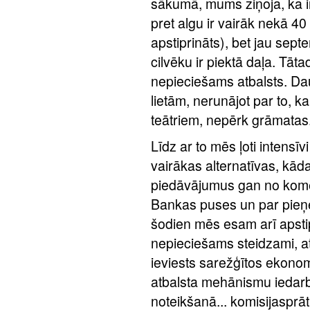
sākumā, mums ziņoja, ka ir
pret algu ir vairāk nekā 40
apstiprināts), bet jau sept
cilvēku ir piektā daļa. Tāta
nepieciešams atbalsts. Dau
lietām, nerunājot par to, k
teātriem, nepērk grāmatas
Līdz ar to mēs ļoti intensī
vairākas alternatīvas, kād
piedāvājumus gan no kome
Bankas puses un par pieņe
šodien mēs esam arī apstipr
nepieciešams steidzami, at
ieviests sarežģītos ekonom
atbalsta mehānismu iedarbī
noteikšanā... komisijasprā