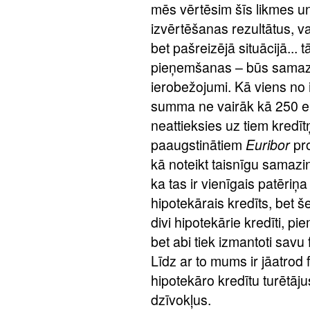
mēs vērtēsim šīs likmes u
izvērtēšanas rezultātus, v
bet pašreizējā situācijā...
pieņemšanas – būs samazin
ierobežojumi. Kā viens no i
summa ne vairāk kā 250 eir
neattieksies uz tiem kredī
paaugstinātiem
Euribor
pro
kā noteikt taisnīgu samazinā
ka tas ir vienīgais patēriņa
hipotekārais kredīts, bet še
divi hipotekārie kredīti, pi
bet abi tiek izmantoti savu 
Līdz ar to mums ir jāatrod f
hipotekāro kredītu turētāju
dzīvokļus.