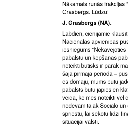
Nākamais runās frakcijas 
Grasbergs. Lūdzu!
J. Grasbergs (NA).
Labdien, cienījamie klausī
Nacionālās apvienības puse
iesniegums “Nekavējoties 
pabalstu un kopšanas pabal
noteikti būtisks ir pārāk
šajā pirmajā periodā – pus
es domāju, mums būtu jādo
pabalsts būtu jāpiesien klāt
veidā, ko mēs noteikti vēl d
nodevām tālāk Sociālo un da
spriestu, lai sekotu līdzi f
situācijai valstī.