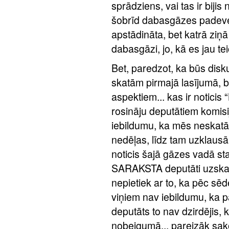
sprādziens, vai tas ir biji
šobrīd dabasgāzes padeve 
apstādināta, bet katrā ziņ
dabasgāzi, jo, kā es jau te
Bet, paredzot, ka būs disku
skatām pirmajā lasījumā, be
aspektiem... kas ir noticis
rosināju deputātiem komis
iebildumu, ka mēs neskatā
nedēļas, līdz tam uzklausā
noticis šajā gāzes vadā s
SARAKSTA deputāti uzskatīj
nepietiek ar to, ka pēc sēd
viņiem nav iebildumu, ka p
deputāts to nav dzirdējis,
nobeigumā... pareizāk sako