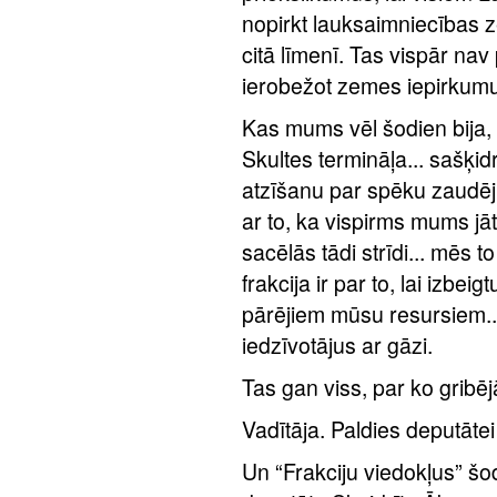
nopirkt lauksaimniecības 
citā līmenī. Tas vispār nav
ierobežot zemes iepirkumu.
Kas mums vēl šodien bija, p
Skultes termināļa... sašķi
atzīšanu par spēku zaudēj
ar to, ka vispirms mums jā
sacēlās tādi strīdi... mēs
frakcija ir par to, lai izbeig
pārējiem mūsu resursiem...
iedzīvotājus ar gāzi.
Tas gan viss, par ko gribēj
Vadītāja. Paldies deputātei 
Un “Frakciju viedokļus” š