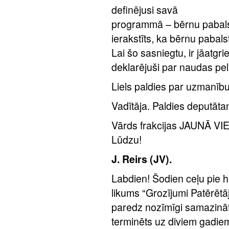
definējusi savā
programmā – bērnu pabalst
ierakstīts, ka bērnu pabals
Lai šo sasniegtu, ir jāatgr
deklarējuši par naudas pe
Liels paldies par uzmanību
Vadītāja. Paldies deputā
Vārds frakcijas JAUNĀ V
Lūdzu!
J. Reirs (JV).
Labdien! Šodien ceļu pie hi
likums “Grozījumi Patērētā
paredz nozīmīgi samazināt
terminēts uz diviem gadiem