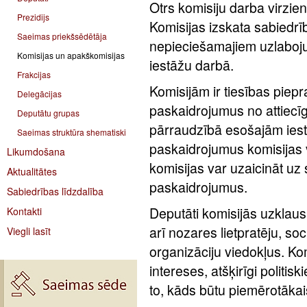
Otrs komisiju darba virzien
Prezidijs
Komisijas izskata sabiedrī
Saeimas priekšsēdētāja
nepieciešamajiem uzlaboju
Komisijas un apakškomisijas
iestāžu darbā.
Frakcijas
Komisijām ir tiesības piepr
Delegācijas
paskaidrojumus no attiecīg
Deputātu grupas
pārraudzībā esošajām ies
Saeimas struktūra shematiski
paskaidrojumus komisijas 
Likumdošana
komisijas var uzaicināt uz
Aktualitātes
paskaidrojumus.
Sabiedrības līdzdalība
Deputāti komisijās uzklaus
Kontakti
arī nozares lietpratēju, so
Viegli lasīt
organizāciju viedokļus. Ko
intereses, atšķirīgi politis
to, kāds būtu piemērotāka