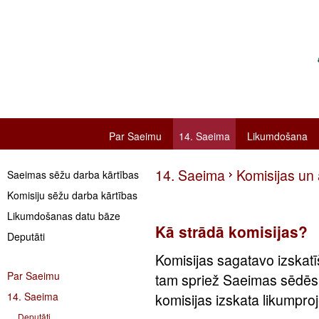
Par Saeimu
14. Saeima
Likumdošana
14. Saeima
Komisijas un
Saeimas sēžu darba kārtības
Komisiju sēžu darba kārtības
Likumdošanas datu bāze
Kā strādā komisijas?
Deputāti
Komisijas sagatavo izskatī
Par Saeimu
tam spriež Saeimas sēdēs
14. Saeima
komisijas izskata likumpro
Deputāti