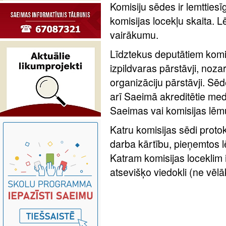
Komisiju sēdes ir lemttiesī
komisijas locekļu skaita.
vairākumu.
Līdztekus deputātiem komis
izpildvaras pārstāvji, nozar
organizāciju pārstāvji. Sēde
arī Saeimā akreditētie medi
Saeimas vai komisijas lēm
Katru komisijas sēdi protok
darba kārtību, pieņemtos 
Katram komisijas loceklim 
atsevišķo viedokli (ne vēl