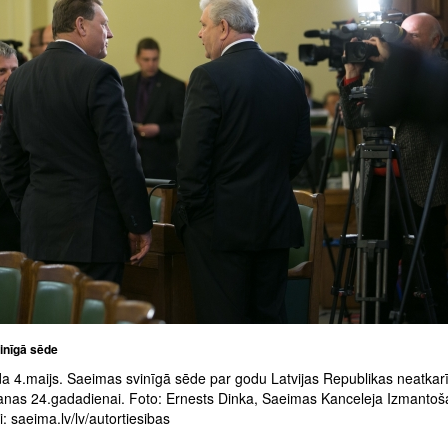
inīgā sēde
a 4.maijs. Saeimas svinīgā sēde par godu Latvijas Republikas neatkar
anas 24.gadadienai. Foto: Ernests Dinka, Saeimas Kanceleja Izmanto
: saeima.lv/lv/autortiesibas