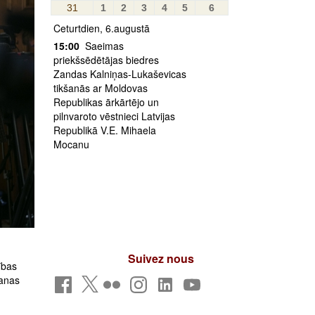
31
1
2
3
4
5
6
Ceturtdien, 6.augustā
15:00
Saeimas
priekšsēdētājas biedres
Zandas Kalniņas-Lukaševicas
tikšanās ar Moldovas
Republikas ārkārtējo un
pilnvaroto vēstnieci Latvijas
Republikā V.E. Mihaela
Mocanu
Suivez nous
ības
šanas