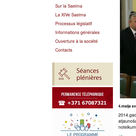
Sur la Saeima
La XIVe Saeima
Processus législatif
Informations générales
Ouverture à la société
Contacts
4.maija sv
2014.gad
atjaunoš
noteikumi