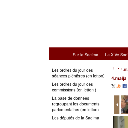
Sur la Saeima
La XIVe Sae
4.ma
Les ordres du jour des
séances plénières (en letton)
4.maija
Les ordres du jour des
commissions (en letton )
La base de données
regroupant les documents
parlementaires (en letton)
Les députés de la Saeima