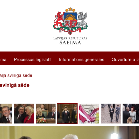
ima
Processus législatif
Informations générales
Ouverture à l
ija svinīgā sēde
 svinīgā sēde