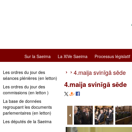
Sur la Saeima
La XIVe Saeima
Processus législatif
4.maija svinīgā sēde
Les ordres du jour des
séances plénières (en letton)
4.maija svinīgā sēde
Les ordres du jour des
commissions (en letton )
La base de données
regroupant les documents
parlementaires (en letton)
Les députés de la Saeima