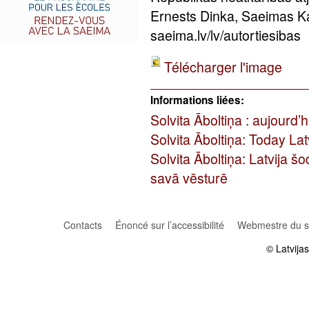
Ernests Dinka, Saeimas K
saeima.lv/lv/autortiesibas
Télécharger l'image
Informations liées:
Solvita Āboltiņa : aujourd’h
Solvita Āboltiņa: Today Lat
Solvita Āboltiņa: Latvija 
savā vēsturē
Contacts
Énoncé sur l’accessibilité
Webmestre du si
© Latvija