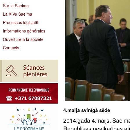
Sur la Saeima
La XIVe Saeima
Processus législatif
Informations générales
Ouverture à la société
Contacts
4.maija svinīgā sēde
2014.gada 4.maijs. Saeima
Republikas neatkarības at