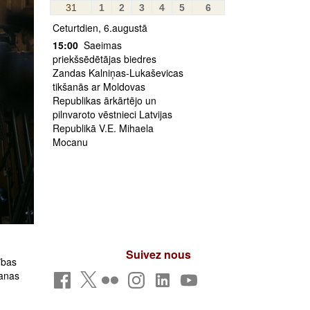
31
1
2
3
4
5
6
Ceturtdien, 6.augustā
15:00
Saeimas
priekšsēdētājas biedres
Zandas Kalniņas-Lukaševicas
tikšanās ar Moldovas
Republikas ārkārtējo un
pilnvaroto vēstnieci Latvijas
Republikā V.E. Mihaela
Mocanu
Suivez nous
ības
šanas