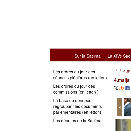
Sur la Saeima
La XIVe Sae
4.ma
Les ordres du jour des
séances plénières (en letton)
4.maija
Les ordres du jour des
commissions (en letton )
La base de données
regroupant les documents
parlementaires (en letton)
Les députés de la Saeima