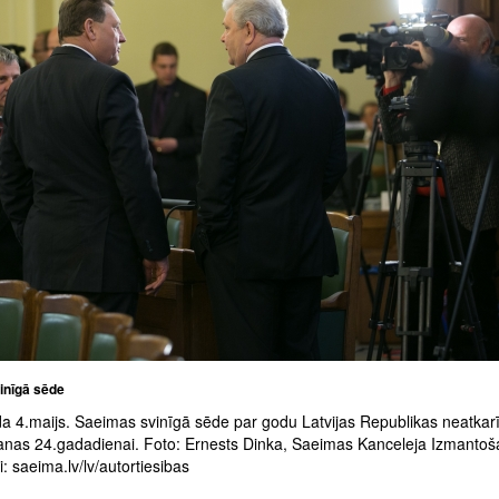
inīgā sēde
a 4.maijs. Saeimas svinīgā sēde par godu Latvijas Republikas neatkar
anas 24.gadadienai. Foto: Ernests Dinka, Saeimas Kanceleja Izmanto
: saeima.lv/lv/autortiesibas