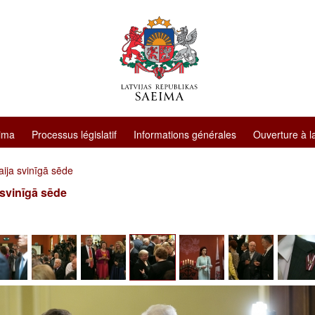
ima
Processus législatif
Informations générales
Ouverture à l
ija svinīgā sēde
 svinīgā sēde