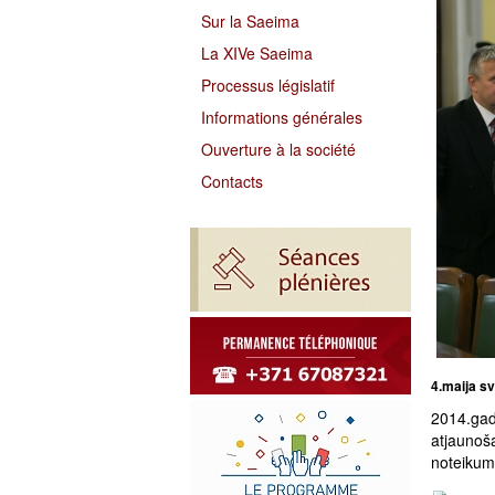
Sur la Saeima
La XIVe Saeima
Processus législatif
Informations générales
Ouverture à la société
Contacts
4.maija sv
2014.gad
atjaunoš
noteikumi