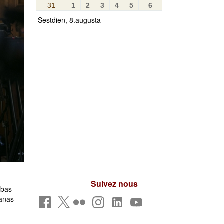
31
1
2
3
4
5
6
Sestdien, 8.augustā
Suivez nous
ības
šanas