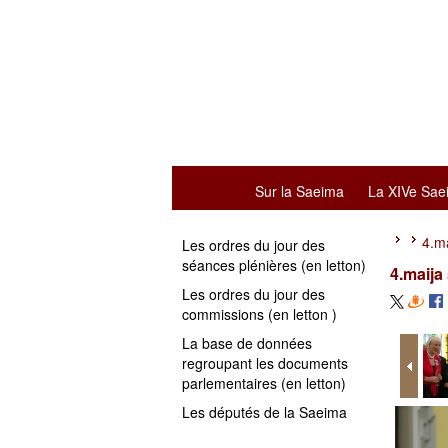
Sur la Saeima
La XIVe Sae
4.ma
Les ordres du jour des
séances plénières (en letton)
4.maija
Les ordres du jour des
commissions (en letton )
La base de données
regroupant les documents
parlementaires (en letton)
Les députés de la Saeima