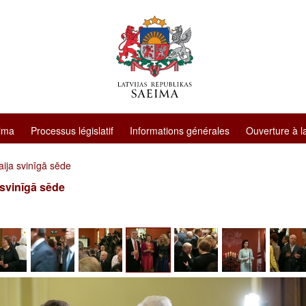
ima
Processus législatif
Informations générales
Ouverture à l
ija svinīgā sēde
 svinīgā sēde