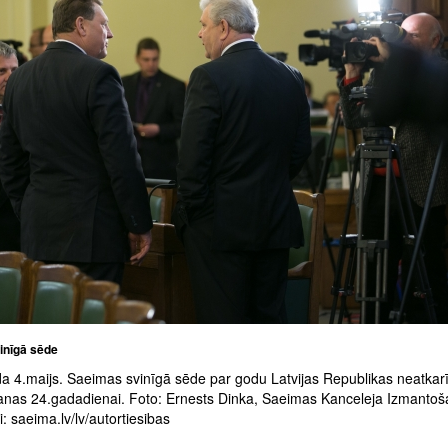
inīgā sēde
a 4.maijs. Saeimas svinīgā sēde par godu Latvijas Republikas neatkar
anas 24.gadadienai. Foto: Ernests Dinka, Saeimas Kanceleja Izmanto
: saeima.lv/lv/autortiesibas