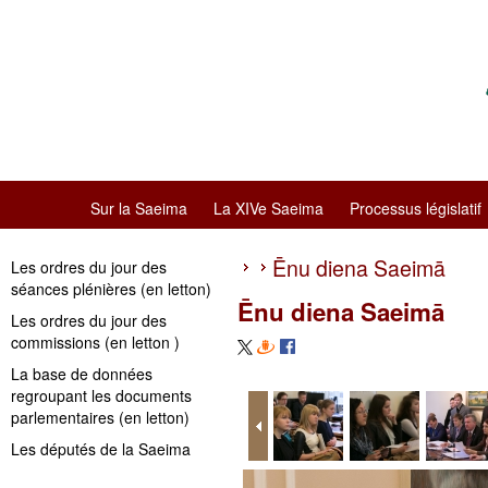
Sur la Saeima
La XIVe Saeima
Processus législatif
Ēnu diena Saeimā
Les ordres du jour des
séances plénières (en letton)
Ēnu diena Saeimā
Les ordres du jour des
commissions (en letton )
La base de données
regroupant les documents
parlementaires (en letton)
Les députés de la Saeima