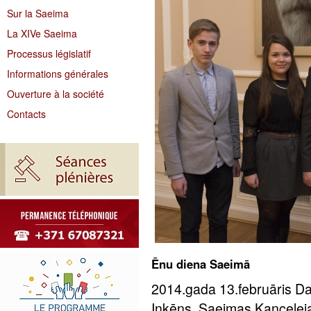
Sur la Saeima
La XIVe Saeima
Processus législatif
Informations générales
Ouverture à la société
Contacts
Ēnu diena Saeimā
2014.gada 13.februāris Da
Inkēns, Saeimas Kancelej