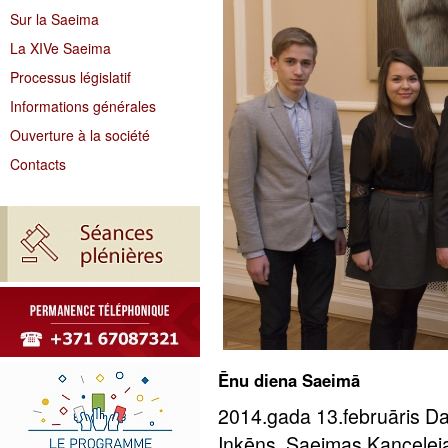
Sur la Saeima
La XIVe Saeima
Processus législatif
Informations générales
Ouverture à la société
Contacts
Ēnu diena Saeimā
2014.gada 13.februāris Da
Inkēns, Saeimas Kancelej