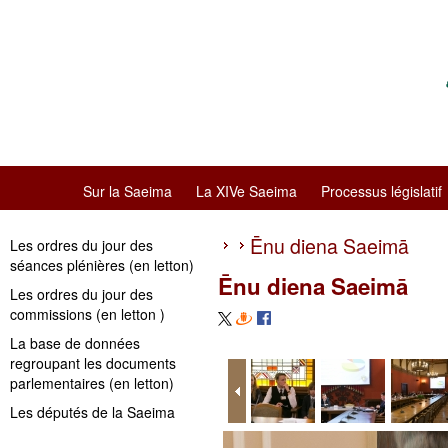
Sur la Saeima
La XIVe Saeima
Processus législatif
Ēnu diena Saeimā
Les ordres du jour des
séances plénières (en letton)
Ēnu diena Saeimā
Les ordres du jour des
commissions (en letton )
La base de données
regroupant les documents
parlementaires (en letton)
Les députés de la Saeima