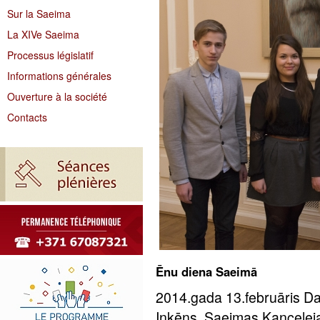
Sur la Saeima
La XIVe Saeima
Processus législatif
Informations générales
Ouverture à la société
Contacts
Ēnu diena Saeimā
2014.gada 13.februāris Da
Inkēns, Saeimas Kancelej