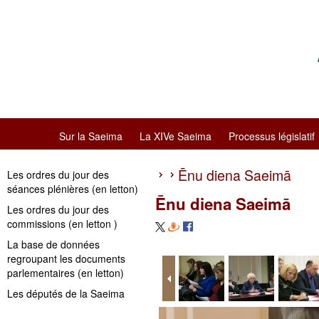
Sur la Saeima
La XIVe Saeima
Processus législatif
Ēnu diena Saeimā
Les ordres du jour des
séances plénières (en letton)
Ēnu diena Saeimā
Les ordres du jour des
commissions (en letton )
La base de données
regroupant les documents
parlementaires (en letton)
Les députés de la Saeima