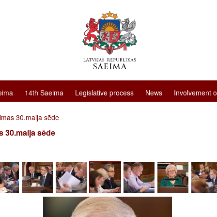
eima
14th Saeima
Legislative process
News
Involvement o
imas 30.maija sēde
 30.maija sēde