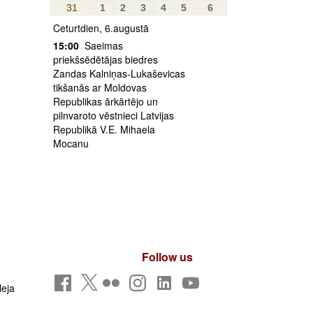
31
1
2
3
4
5
6
Ceturtdien, 6.augustā
15:00
Saeimas
priekšsēdētājas biedres
Zandas Kalniņas-Lukaševicas
tikšanās ar Moldovas
Republikas ārkārtējo un
pilnvaroto vēstnieci Latvijas
Republikā V.E. Mihaela
Mocanu
Follow us
leja