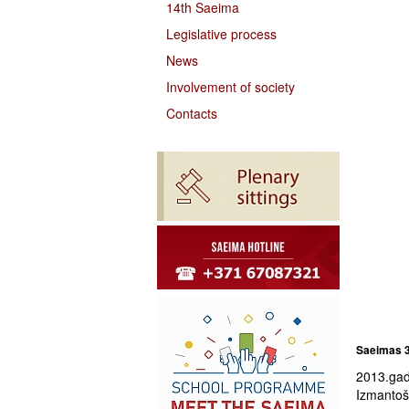
14th Saeima
Legislative process
News
Involvement of society
Contacts
Saeimas 3
2013.gad
Izmantoša