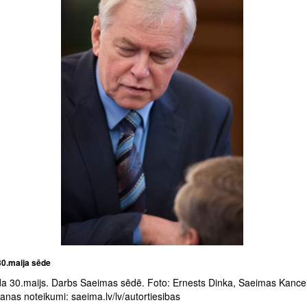
0.maija sēde
a 30.maijs. Darbs Saeimas sēdē. Foto: Ernests Dinka, Saeimas Kance
nas noteikumi: saeima.lv/lv/autortiesibas