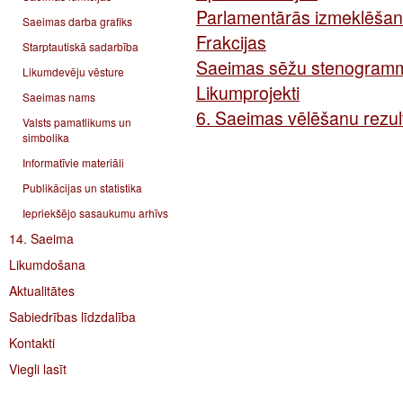
Parlamentārās izmeklēšan
Saeimas darba grafiks
Frakcijas
Starptautiskā sadarbība
Saeimas sēžu stenogram
Likumdevēju vēsture
Likumprojekti
Saeimas nams
6. Saeimas vēlēšanu rezult
Valsts pamatlikums un
simbolika
Informatīvie materiāli
Publikācijas un statistika
Iepriekšējo sasaukumu arhīvs
14. Saeima
Likumdošana
Aktualitātes
Sabiedrības līdzdalība
Kontakti
Viegli lasīt