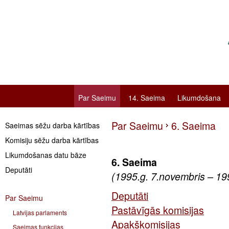
Par Saeimu
14. Saeima
Likumdošana
Par Saeimu
6. Saeima
Saeimas sēžu darba kārtības
Komisiju sēžu darba kārtības
Likumdošanas datu bāze
6. Saeima
Deputāti
(1995.g. 7.novembris – 19
Deputāti
Par Saeimu
Pastāvīgās komisijas
Latvijas parlaments
Apakškomisijas
Saeimas funkcijas