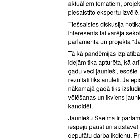
aktuāliem tematiem, projekt
piesaistīto ekspertu izvēlē.
Tiešsaistes diskusija noti
interesents tai varēja sek
parlamenta un projekta “
Tā kā pandēmijas izplatīb
idejām tika apturēta, kā arī
gadu veci jaunieši, esoši
rezultāti tiks anulēti. Ja ep
nākamajā gadā tiks izslud
vēlēšanas un ikviens jauni
kandidēt.
Jauniešu Saeima ir parlam
iespēju paust un aizstāvēt 
deputātu darba ikdienu. Pr