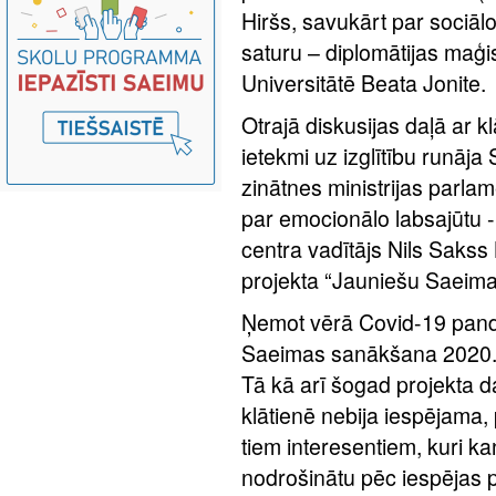
Hiršs, savukārt par sociāl
saturu – diplomātijas maģ
Universitātē Beata Jonite.
Otrajā diskusijas daļā ar k
ietekmi uz izglītību runāja
zinātnes ministrijas parlam
par emocionālo labsajūtu 
centra vadītājs Nils Sakss
projekta “Jauniešu Saeima
Ņemot vērā Covid-19 pandē
Saeimas sanākšana 2020.ga
Tā kā arī šogad projekta
klātienē nebija iespējama, 
tiem interesentiem, kuri k
nodrošinātu pēc iespējas 