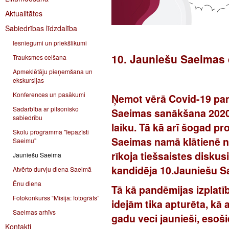
Aktualitātes
Sabiedrības līdzdalība
Iesniegumi un priekšlikumi
10. Jauniešu Saeimas 
Trauksmes celšana
Apmeklētāju pieņemšana un
ekskursijas
Konferences un pasākumi
Ņemot vērā Covid-19 pan
Sadarbība ar pilsonisko
Saeimas sanākša
na 2020
sabiedrību
laiku.
Tā kā arī šogad pr
Skolu programma "Iepazīsti
Saeimas namā klātienē na
Saeimu"
rīkoja tiešsaistes diskus
Jauniešu Saeima
kandidēja 10.Jauniešu S
Atvērto durvju diena Saeimā
Ēnu diena
Tā kā pandēmijas izplatī
Fotokonkurss “Misija: fotogrāfs”
idejām tika apturēta, kā a
Saeimas arhīvs
gadu veci jaunieši, eso
Kontakti