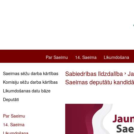
Par Saeimu
14. Saeima
Likumdošana
Sabiedrības līdzdalība
Ja
Saeimas sēžu darba kārtības
Saeimas deputātu kandidāt
Komisiju sēžu darba kārtības
Likumdošanas datu bāze
Deputāti
Par Saeimu
14. Saeima
Likumdošana