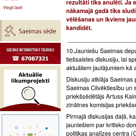
rezultāti tiks anulēti. Ja
Viegli lasīt
nākamajā gadā tiks slud
vēlēšanas un ikviens jau
kandidēt.
____________________
10.Jauniešu Saeimas deputā
tiešsaistes diskusiju, lai s
aktuāliem jautājumiem kā at
Diskusiju atklāja Saeimas 
Saeimas Cilvēktiesību un s
priekšsēdētājs Artuss Kaim
zinātnes komisijas priekšs
Pirmajā diskusijas daļā, kas
jauniešiem par kritisko do
politikas analīzes centra 