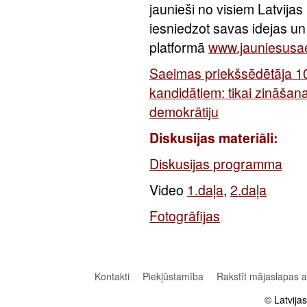
jaunieši no visiem Latvijas 
iesniedzot savas idejas un
platformā
www.jauniesusae
Saeimas priekšsēdētāja 1
kandidātiem: tikai zināša
demokrātiju
Diskusijas materiāli:
Diskusijas programma
Video
1.daļa
,
2.daļa
Fotogrāfijas
Kontakti
Piekļūstamība
Rakstīt mājaslapas 
© Latvija