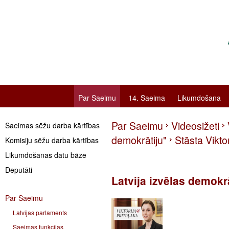
Par Saeimu
14. Saeima
Likumdošana
Par Saeimu
Videosižeti
Saeimas sēžu darba kārtības
demokrātiju"
Stāsta Viktor
Komisiju sēžu darba kārtības
Likumdošanas datu bāze
Deputāti
Latvija izvēlas demokrā
Par Saeimu
Latvijas parlaments
Saeimas funkcijas