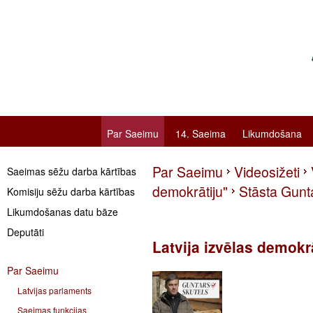
Par Saeimu
14. Saeima
Likumdošana
Par Saeimu
Videosižeti
Saeimas sēžu darba kārtības
demokrātiju"
Stāsta Gunt
Komisiju sēžu darba kārtības
Likumdošanas datu bāze
Deputāti
Latvija izvēlas demokr
Par Saeimu
Latvijas parlaments
Saeimas funkcijas