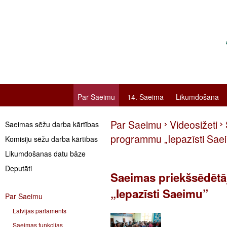
Par Saeimu
14. Saeima
Likumdošana
Par Saeimu
Videosižeti
Saeimas sēžu darba kārtības
programmu „Iepazīsti Sae
Komisiju sēžu darba kārtības
Likumdošanas datu bāze
Deputāti
Saeimas priekšsēdētā
„Iepazīsti Saeimu”
Par Saeimu
Latvijas parlaments
Saeimas funkcijas