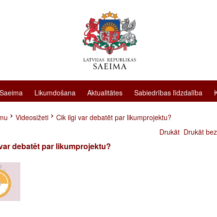
 Saeima
Likumdošana
Aktualitātes
Sabiedrības līdzdalība
imu
Videosižeti
Cik ilgi var debatēt par likumprojektu?
Drukāt
Drukāt bez
i var debatēt par likumprojektu?