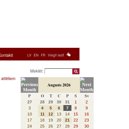
Kontakti
LV
EN
FR
Viegli lasīt
Meklēt:
 attēliem
Augusts 2026
P
O
T
C
P
S
Sv
27
28
29
30
31
1
2
3
4
5
6
7
8
9
10
11
12
13
14
15
16
17
18
19
20
21
22
23
24
25
26
27
28
29
30