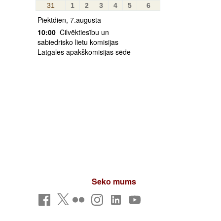
31
1
2
3
4
5
6
Piektdien, 7.augustā
10:00
Cilvēktiesību un
sabiedrisko lietu komisijas
Latgales apakškomisijas sēde
Seko mums