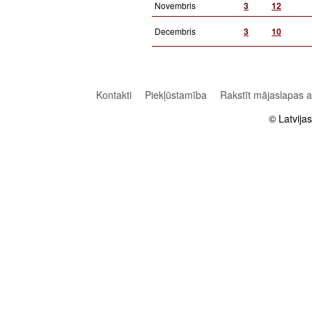
Novembris
3
12
Decembris
3
10
Kontakti
Piekļūstamība
Rakstīt mājaslapas 
© Latvija