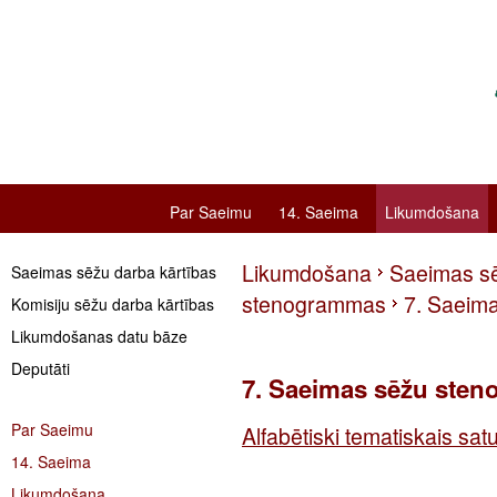
Par Saeimu
14. Saeima
Likumdošana
Likumdošana
Saeimas s
Saeimas sēžu darba kārtības
stenogrammas
7. Saeim
Komisiju sēžu darba kārtības
Likumdošanas datu bāze
Deputāti
7. Saeimas sēžu ste
Par Saeimu
Alfabētiski tematiskais satu
14. Saeima
Likumdošana