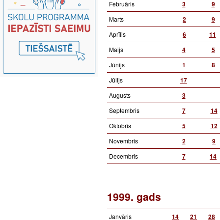
Februāris
3
9
Marts
2
9
Aprīlis
6
11
Maijs
4
5
Jūnijs
1
8
Jūlijs
17
Augusts
3
Septembris
7
14
Oktobris
5
12
Novembris
2
9
Decembris
7
14
1999. gads
Janvāris
14
21
28