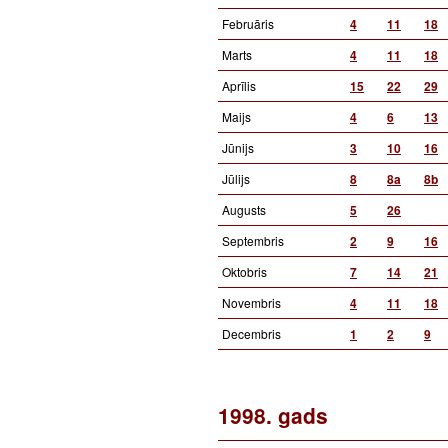
Februāris
4
11
18
Marts
4
11
18
Aprīlis
15
22
29
Maijs
4
6
13
Jūnijs
3
10
16
Jūlijs
8
8a
8b
Augusts
5
26
Septembris
2
9
16
Oktobris
7
14
21
Novembris
4
11
18
Decembris
1
2
9
1998. gads