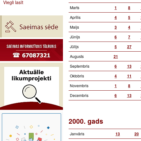
Viegli lasīt
Marts
1
8
Aprīlis
4
5
Maijs
3
4
Jūnijs
6
7
Jūlijs
5
27
Augusts
21
Septembris
6
13
Oktobris
4
11
Novembris
1
8
Decembris
6
13
2000. gads
Janvāris
13
20