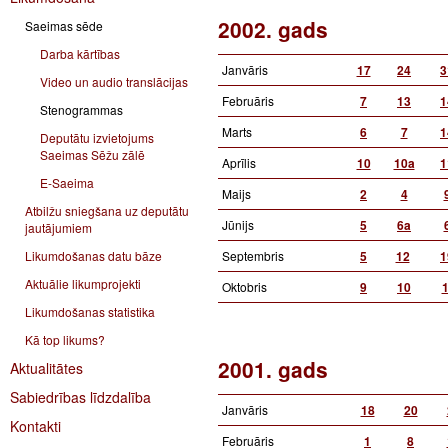
2002. gads
Saeimas sēde
Darba kārtības
Janvāris
17
24
3
Video un audio translācijas
Februāris
7
13
1
Stenogrammas
Marts
6
7
1
Deputātu izvietojums
Saeimas Sēžu zālē
Aprīlis
10
10a
1
E-Saeima
Maijs
2
4
Atbilžu sniegšana uz deputātu
Jūnijs
5
6a
jautājumiem
Likumdošanas datu bāze
Septembris
5
12
1
Aktuālie likumprojekti
Oktobris
9
10
Likumdošanas statistika
Kā top likums?
2001. gads
Aktualitātes
Sabiedrības līdzdalība
Janvāris
18
20
Kontakti
Februāris
1
8