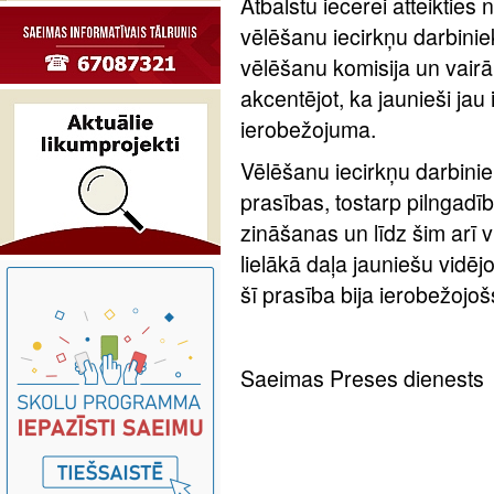
Atbalstu iecerei atteikties 
vēlēšanu iecirkņu darbinie
vēlēšanu komisija un vairā
akcentējot, ka jaunieši jau 
ierobežojuma.
Vēlēšanu iecirkņu darbinie
prasības, tostarp pilngadī
zināšanas un līdz šim arī v
lielākā daļa jauniešu vidēj
šī prasība bija ierobežojoš
Saeimas Preses dienests