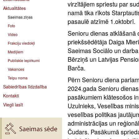
virzītājiem spriestu par
Aktualitātes
namā tika rīkots Starptaut
Saeimas ziņas
pasaulē atzīmē 1.oktobrī.
Foto
Senioru dienas atklāšanā 
Video
priekšsēdētāja Daiga Mieri
Frakciju viedokļi
Saeimas Sociālo un darba l
Medijiem
Bērziņš un Latvijas Pensio
Publiskie iepirkumi
Barča.
Vakances
Telpu noma
Pērn Senioru diena parlame
Sabiedrības līdzdalība
2024.gada Senioru dienas r
Kontakti
pasākumiem klātesošos inf
Viegli lasīt
Uzulnieks, Veselības minist
veselības politikas jautā
administrācijas un reģionā
Čudars. Pasākumā sprieda 