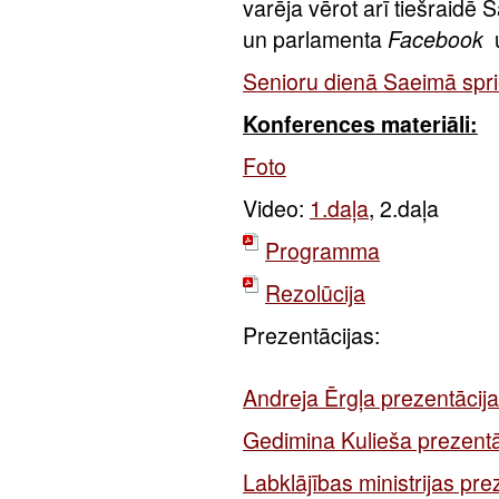
varēja vērot arī tiešraidē
un parlamenta
Facebook
Senioru dienā Saeimā spr
Konferences materiāli:
Foto
Video:
1.daļa
, 2.daļa
Programma
Rezolūcija
Prezentācijas:
Andreja Ērgļa prezentācija
Gedimina Kulieša prezentā
Labklājības ministrijas pre