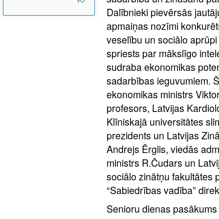
Dalībnieki pievērsās jaut
apmaiņas nozīmi konkurēts
veselību un sociālo aprūpi
spriests par mākslīgo inte
sudraba ekonomikas poten
sadarbības ieguvumiem.
Š
ekonomikas ministrs Viktors
profesors, Latvijas Kardiol
Klīniskajā universitātes sl
prezidents un Latvijas Zin
Andrejs Ērglis, viedās admi
ministrs R.Čudars un Latv
sociālo zinātņu fakultātes
“Sabiedrības vadība” direk
Senioru dienas pasākums S