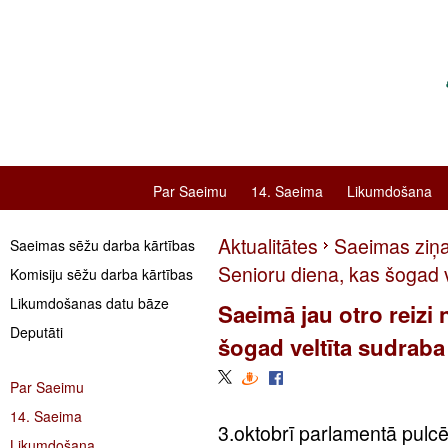
Par Saeimu
14. Saeima
Likumdošana
Aktualitātes
Saeimas ziņ
Saeimas sēžu darba kārtības
Senioru diena, kas šogad 
Komisiju sēžu darba kārtības
Likumdošanas datu bāze
Saeimā jau otro reizi 
Deputāti
šogad veltīta sudrab
Par Saeimu
14. Saeima
3.oktobrī parlamentā pulcēj
Likumdošana