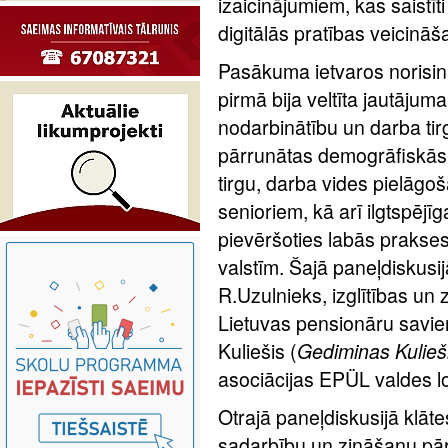
izaicinājumiem, kas saistīt
digitālās pratības veicināš
Pasākuma ietvaros norisin
pirmā bija veltīta jautāj
nodarbinātību un darba tir
pārrunātas demogrāfiskās
tirgu, darba vides pielāgo
senioriem, kā arī ilgtspējī
pievēršoties labās prakse
valstīm. Šajā paneļdiskusij
R.Uzulnieks, izglītības un
Lietuvas pensionāru savie
Kuliešis (
Gediminas Kulieš
asociācijas EPÜL valdes l
Otrajā paneļdiskusijā klāt
sadarbību un zināšanu pār