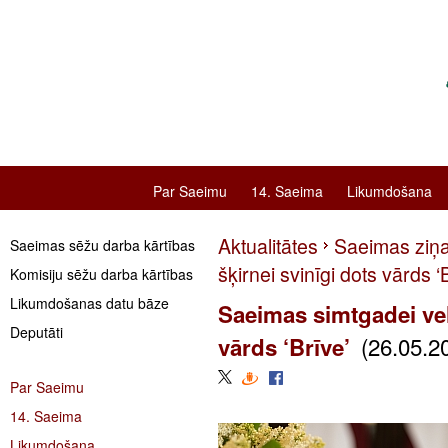
Par Saeimu
14. Saeima
Likumdošana
Aktualitātes
Saeimas ziņ
Saeimas sēžu darba kārtības
šķirnei svinīgi dots vārds ‘
Komisiju sēžu darba kārtības
Likumdošanas datu bāze
Saeimas simtgadei velt
Deputāti
(26.05.2
vārds ‘Brīve’
Par Saeimu
14. Saeima
Likumdošana