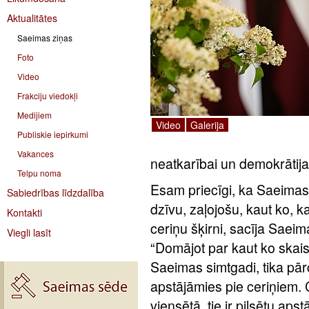
Aktualitātes
Saeimas ziņas
Foto
Video
Frakciju viedokļi
Medijiem
Video
Galerija
Publiskie iepirkumi
Vakances
neatkarībai un demokrātija
Telpu noma
Esam priecīgi, ka Saeimas
Sabiedrības līdzdalība
dzīvu, zaļojošu, kaut ko, k
Kontakti
ceriņu šķirni, sacīja Saei
Viegli lasīt
“Domājot par kaut ko skais
Saeimas simtgadi, tika pārc
apstājāmies pie ceriņiem. Ce
viensētā, tie ir pilsētu ap