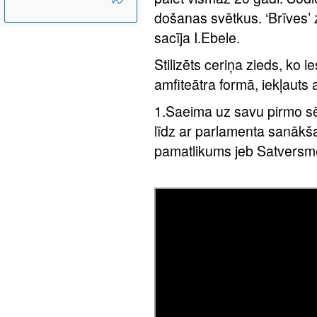
došanas svētkus. ‘Brīves’ zie
sacīja I.Ebele.
Stilizēts ceriņa zieds, ko 
amfiteātra formā, iekļauts
1.Saeima uz savu pirmo sē
līdz ar parlamenta sanākša
pamatlikums jeb Satversm