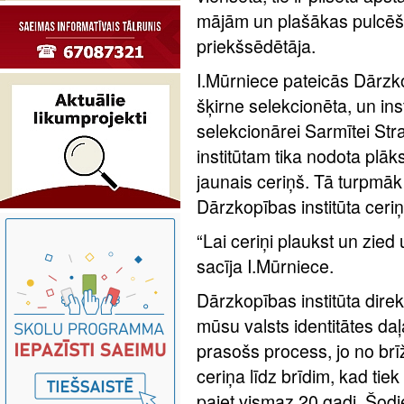
mājām un plašākas pulcēša
priekšsēdētāja.
I.Mūrniece pateicās Dārzko
šķirne selekcionēta, un ins
selekcionārei Sarmītei St
institūtam tika nodota plāk
jaunais ceriņš. Tā turpmāk
Dārzkopības institūta ceri
“Lai ceriņi plaukst un zied 
sacīja I.Mūrniece.
Dārzkopības institūta direk
mūsu valsts identitātes daļa
prasošs process, jo no brī
ceriņa līdz brīdim, kad tiek
paiet vismaz 20 gadi. Šodi