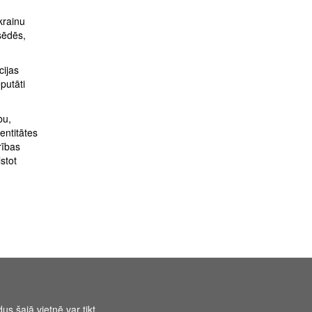
krainu
sēdēs,
cijas
putāti
bu,
entitātes
rības
stot
us šajā vietnē var tikt