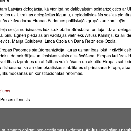
gnere.
tam Latvijas delegācija, kā vienīgā no dalībvalstīm solidarizējoties ar U
oties uz Ukrainas delegācijas lūgumu, nepiedalīsies šīs sesijas plenār
pinās aktīvu darbu Eiropas Padomes politiskajās grupās un komitejās.
ējā sesija norisināsies līdz 4.oktobrim Strasbūrā, un tajā līdz ar delegā
I.Lībiņu-Egneri piedalās arī vadītājas vietnieks Artuss Kaimiņš, kā arī de
ilevičs, Marija Golubeva, Linda Ozola un Dana Reizniece-Ozola.
iropas Padomes statūtorganizācija, kuras uzmanības lokā ir cilvēktiesī
okļu demokrātijas un tiesiskas valsts aizstāvēšana, Eiropas kultūras id
veidības izpratnes un attīstības veicināšana un aktuālu Eiropas sabied
 risināšana, kā arī demokrātiskās stabilitātes stiprināšana Eiropā, atbal
s, likumdošanas un konstitucionālās reformas.
ojums
Preses dienests
, tā izmanto obligāti nepieciešamās sīkdatnes. Ar Jūsu piekrišanu papild