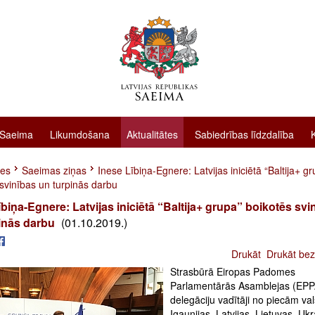
 Saeima
Likumdošana
Aktualitātes
Sabiedrības līdzdalība
tes
Saeimas ziņas
Inese Lībiņa-Egnere: Latvijas iniciētā “Baltija+ g
svinības un turpinās darbu
ībiņa-Egnere: Latvijas iniciētā “Baltija+ grupa” boikotēs svi
inās darbu
(01.10.2019.)
Drukāt
Drukāt bez
Strasbūrā Eiropas Padomes
Parlamentārās Asamblejas (EPP
delegāciju vadītāji no piecām va
Igaunijas, Latvijas, Lietuvas, Uk