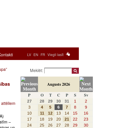
Kontakti
LV
EN
FR
Viegli lasīt
rupa”
Meklēt:
nības
Augusts 2026
P
O
T
C
P
S
Sv
27
28
29
30
31
1
2
 attēliem
3
4
5
6
7
8
9
10
11
12
13
14
15
16
A)
17
18
19
20
21
22
23
lstīm –
24
25
26
27
28
29
30
rainas un