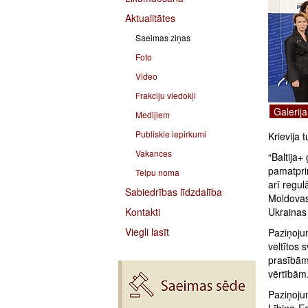
Aktualitātes
Saeimas ziņas
Foto
Video
Frakciju viedokļi
Galerija
Medijiem
Publiskie iepirkumi
Krievija 
Vakances
“Baltija+
pamatprin
Telpu noma
arī regul
Sabiedrības līdzdalība
Moldovas
Kontakti
Ukrainas
Viegli lasīt
Paziņojum
veltītos 
prasībām 
vērtībām
Paziņojum