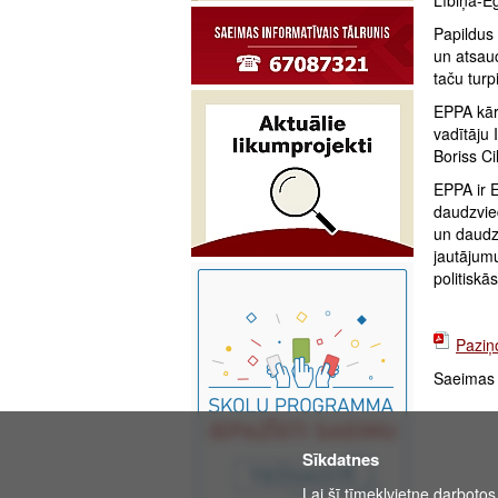
Lībiņa-E
Papildus 
un atsauc
taču tur
EPPA kārt
vadītāju 
Boriss C
EPPA ir E
daudzvied
un daudz
jautājumu
politiskā
Paziņ
Saeimas 
Sīkdatnes
Lai šī tīmekļvietne darbotos