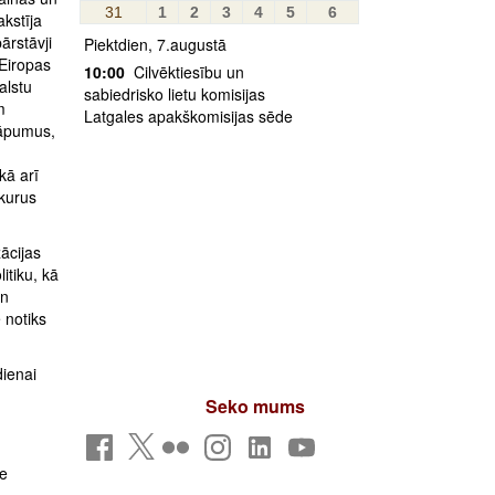
31
1
2
3
4
5
6
akstīja
ārstāvji
Piektdien, 7.augustā
Eiropas
10:00
Cilvēktiesību un
alstu
sabiedrisko lietu komisijas
m
Latgales apakškomisijas sēde
kāpumus,
kā arī
kurus
ācijas
itiku, kā
un
 notiks
dienai
Seko mums
se