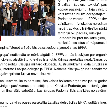
Gruzijas – šodien, 1.oktobrī, par
kopīgu paziņojumu. Tajā valstu p
vērš uzmanību uz iedragātajām 
Padomes vērtībām, EPPA dalībv
vairākumam izliekoties neredza
nepārtrauktos cilvēktiesību pār
teritoriju okupācijas, Krievijas
karadarbību pret tās kaimiņiem, 
neskaitāmos citus pārkāpumus, 
turpina īstenot arī pēc tās balsstiesību atjaunošanas EPPA.
 grupa” nodibināta ar mērķi atgādināt EPPA un tās locekļiem par organiz
cipiem, aizstāvētu Krievijas īstenotās Krimas aneksijas neatzīšanas pol
āri nosodītu Krievijas militāro okupāciju Austrumukrainā, daļā Gruzijas 
, informē Latvijas delegācija EPPA. Nākamā “Baltija+ grupa” sanāksme
 galvaspilsētā Kijevā novembra vidū.
ā uzsvērts, ka to parakstījušās valstis boikotēs organizācijas 70.gada
svinīgos pasākumus, protestējot pret Krievijas Federācijas necienīgajām
un finansiālo sabotāžu, kas Eiropas Padomei licis atteikties no savām
.
u no Latvijas puses parakstīja Latvijas delegācijas EPPA vadītāja Ine