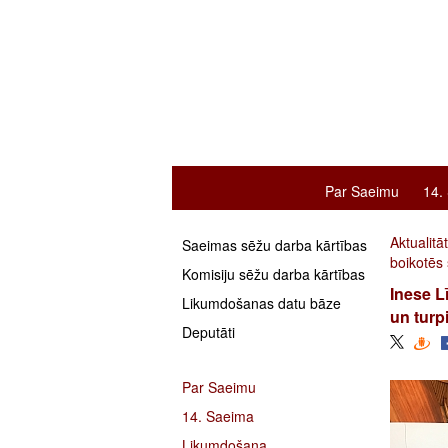
Par Saeimu
14.
Aktualitā
Saeimas sēžu darba kārtības
boikotēs 
Komisiju sēžu darba kārtības
Inese L
Likumdošanas datu bāze
un turp
Deputāti
Par Saeimu
14. Saeima
Likumdošana