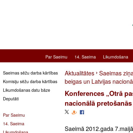
Par Saeimu
14. Saeima
Likumdošana
Aktualitātes
Saeimas ziņ
Saeimas sēžu darba kārtības
beigas un Latvijas nacionā
Komisiju sēžu darba kārtības
Likumdošanas datu bāze
Konferences „Otrā pas
Deputāti
nacionālā pretošanās 
Par Saeimu
14. Saeima
Saeimā 2012.gada 7.maijā
Likumdošana