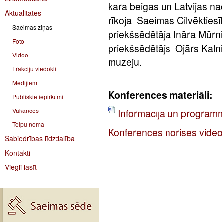
kara beigas un Latvijas na
Aktualitātes
rīkoja Saeimas
Cilvēkties
Saeimas ziņas
priekšsēdētāja
Ināra Mūrn
Foto
priekšsēdētājs
Ojārs Kalni
Video
muzeju.
Frakciju viedokļi
Medijiem
Konferences materiāli:
Publiskie iepirkumi
Vakances
Informācija un program
Telpu noma
Konferences norises video
Sabiedrības līdzdalība
Kontakti
Viegli lasīt