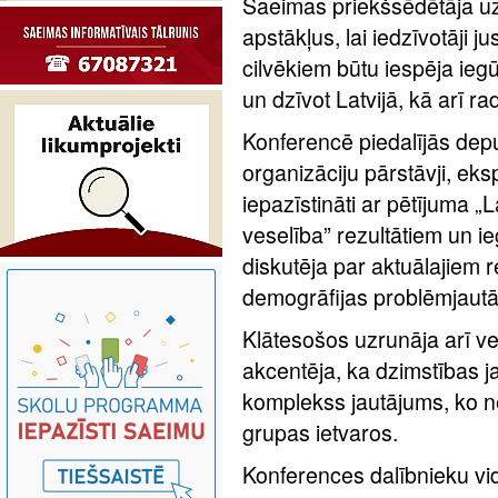
Saeimas priekšsēdētāja uz
apstākļus, lai iedzīvotāji ju
cilvēkiem būtu iespēja iegūt 
un dzīvot Latvijā, kā arī r
Konferencē piedalījās depu
organizāciju pārstāvji, ekspe
iepazīstināti ar pētījuma „
veselība” rezultātiem un i
diskutēja par aktuālajiem 
demogrāfijas problēmjaut
Klātesošos uzrunāja arī ve
akcentēja, ka dzimstības ja
komplekss jautājums, ko ne
grupas ietvaros.
Konferences dalībnieku vid