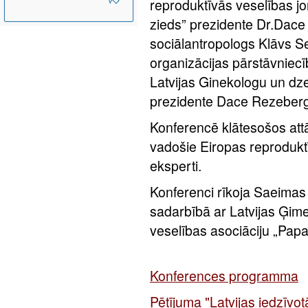
reproduktīvās veselības j
zieds” prezidente Dr.Dace
sociālantropologs Klāvs S
organizācijas pārstāvniecī
Latvijas Ginekologu un dze
prezidente Dace Rezeber
Konferencē klātesošos attāl
vadošie Eiropas reprodukt
eksperti.
Konferenci rīkoja Saeimas 
sadarbībā ar Latvijas Ģi
veselības asociāciju „Papa
Konferences programma
Pētījuma "Latvijas iedzīvot