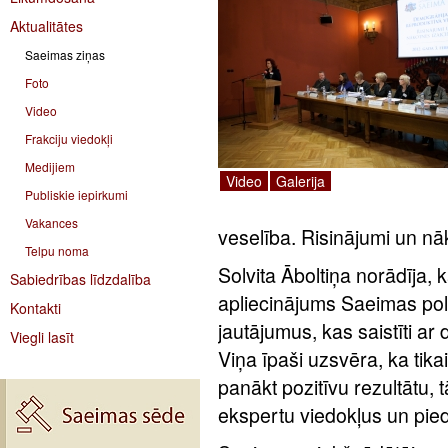
Aktualitātes
Saeimas ziņas
Foto
Video
Frakciju viedokļi
Medijiem
Video
Galerija
Publiskie iepirkumi
Vakances
veselība. Risinājumi un nā
Telpu noma
Solvita Āboltiņa norādīja, 
Sabiedrības līdzdalība
apliecinājums Saeimas polit
Kontakti
jautājumus, kas saistīti a
Viegli lasīt
Viņa īpaši uzsvēra, ka tik
panākt pozitīvu rezultātu, t
ekspertu viedokļus un pie