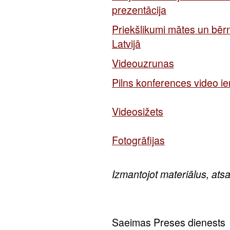
prezentācija
Priekšlikumi mātes un bēr
Latvijā
Videouzrunas
Pilns konferences video ie
Videosižets
Fotogrāfijas
Izmantojot materiālus, ats
Saeimas Preses dienests