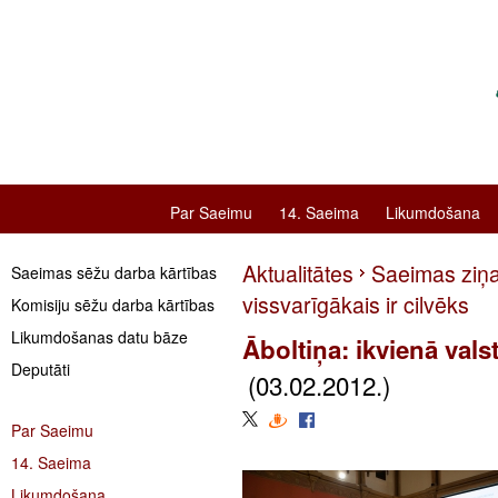
Par Saeimu
14. Saeima
Likumdošana
Aktualitātes
Saeimas ziņ
Saeimas sēžu darba kārtības
vissvarīgākais ir cilvēks
Komisiju sēžu darba kārtības
Likumdošanas datu bāze
Āboltiņa: ikvienā valst
Deputāti
(03.02.2012.)
Par Saeimu
14. Saeima
Likumdošana