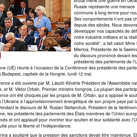
brutal mène une guerre en Ukra
Russie représente une menace
commune à long terme pour nou
Ses comportements n’ont pas c
depuis des siècles. Nous devon
développer nos capacités de dé
notre industrie militaire et la rés
notre sociétéʺ, a fait valoir Mme
Mieriņa, Présidente de la Saeima
du discours prononcé devant les
présidents des parlements de l’
ne (UE) réunis à l’occasion de la Conférence des présidents des parl
à Budapest, capitale de la Hongrie, lundi 12 mai.
rence a été ouverte par M. László Kövérle Président de l’Assemblée na
, et M. Viktor Orbán, Premier ministre hongrois. La plupart des partici
rence ont été choqués par les propos de M. Orbán, qui a opposé le sou
à l’Ukraine à l’approvisionnement énergétique de son propre pays par l
Pendant le discours de M. Ruslan Stefanchuk, Président de la Verkhov
nne, les présidents des parlements des États membres de l’Union eur
evés et ont applaudi pour montrer leur soutien et leur solidarité avec l’
utte pour la liberté et l’indépendance.
iņa a souligné que la pression des sanctions devait être maintenue. El