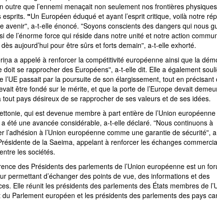
en outre que l’ennemi menaçait non seulement nos frontières physiques
 esprits.
ʺ
Un Européen éduqué et ayant l’esprit critique, voilà notre ré
re avenirʺ, a-t-elle énoncé. ʺSoyons conscients des dangers qui nous gu
i de l’énorme force qui réside dans notre unité et notre action commu
dès aujourd’hui pour être sûrs et forts demainʺ, a-t-elle exhorté.
iņa a appelé à renforcer la compétitivité européenne ainsi que la démo
 doit se rapprocher des Européensʺ, a-t-elle dit. Elle a également sou
de l’UE passait par la poursuite de son élargissement, tout en précisant
devait être fondé sur le mérite, et que la porte de l’Europe devait demeu
 tout pays désireux de se rapprocher de ses valeurs et de ses idées.
ettonie, qui est devenue membre à part entière de l’Union européenne i
 a été une avancée considérable, a-t-elle déclaré. ʺNous continuons à
r l’adhésion à l’Union européenne comme une garantie de sécuritéʺ, a 
 Présidente de la Saeima, appelant à renforcer les échanges commercia
entre les sociétés.
rence des Présidents des parlements de l’Union européenne est un fo
eur permettant d’échanger des points de vue, des informations et des
es. Elle réunit les présidents des parlements des États membres de l’U
t du Parlement européen et les présidents des parlements des pays ca