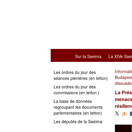
Sur la Saeima
La XIVe Sae
Informat
Les ordres du jour des
Budapest:
séances plénières (en letton)
dissuader
Les ordres du jour des
La Prés
commissions (en letton )
menace 
La base de données
résilien
regroupant les documents
parlementaires (en letton)
Les députés de la Saeima