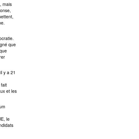
, mais
ponse,
ettent,
ne.
cratie.
ligné que
 que
rer
l y a 21
fait
ux et les
rum
E, le
ndidats