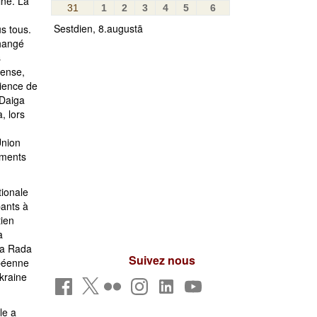
ine. La
31
1
2
3
4
5
6
Sestdien, 8.augustā
s tous.
hangé
s
fense,
ilience de
 Daiga
, lors
Union
ements
tionale
pants à
tien
a
na Rada
Suivez nous
opéenne
Ukraine
le a