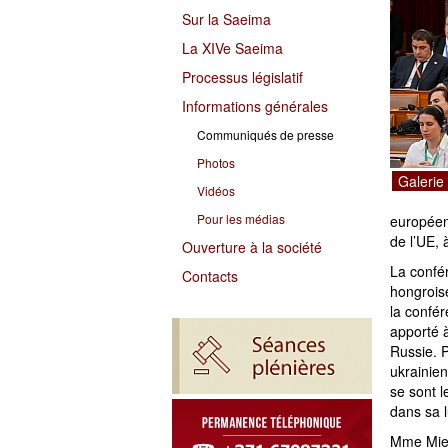
Sur la Saeima
La XIVe Saeima
Processus législatif
Informations générales
Communiqués de presse
Photos
Galerie
Vidéos
Pour les médias
européen
de l’UE, 
Ouverture à la société
La confé
Contacts
hongroise
la confé
apporté 
Russie. 
ukrainie
se sont l
dans sa l
Mme Mier