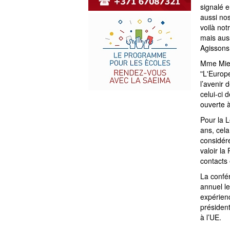
signalé 
aussi nos
voilà not
mais auss
Agissons 
Mme Mier
ʺL'Europe
l’avenir 
celui-ci 
ouverte à
Pour la L
ans, cela
considére
valoir la
contacts 
La confé
annuel l
expérienc
présiden
à l’UE.