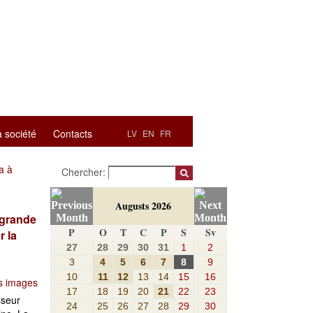
a société
Contacts
LV
EN
FR
a à
Chercher:
Augusts 2026
 grande
P
O
T
C
P
S
Sv
r la
27
28
29
30
31
1
2
3
4
5
6
7
8
9
10
11
12
13
14
15
16
s images
17
18
19
20
21
22
23
sseur
24
25
26
27
28
29
30