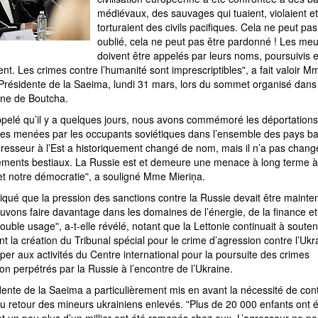
médiévaux, des sauvages qui tuaient, violaient et
torturaient des civils pacifiques. Cela ne peut pas
oublié, cela ne peut pas être pardonné ! Les meur
doivent être appelés par leurs noms, poursuivis e
t. Les crimes contre l’humanité sont imprescriptiblesʺ, a fait valoir 
Présidente de la Saeima, lundi 31 mars, lors du sommet organisé dans l
nne de Boutcha.
appelé qu’il y a quelques jours, nous avons commémoré les déportations
es menées par les occupants soviétiques dans l’ensemble des pays ba
gresseur à l’Est a historiquement changé de nom, mais il n’a pas chang
ments bestiaux. La Russie est et demeure une menace à long terme à
et notre démocratieʺ, a souligné Mme Mieriņa.
diqué que la pression des sanctions contre la Russie devait être mainte
uvons faire davantage dans les domaines de l’énergie, de la finance e
ouble usageʺ, a-t-elle révélé, notant que la Lettonie continuait à souten
t la création du Tribunal spécial pour le crime d’agression contre l’Ukra
iper aux activités du Centre international pour la poursuite des crimes
on perpétrés par la Russie à l’encontre de l’Ukraine.
ente de la Saeima a particulièrement mis en avant la nécessité de con
u retour des mineurs ukrainiens enlevés. ʺPlus de 20 000 enfants ont 