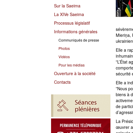
Sur la Saeima
La XIVe Saeima
Processus législatif
sévèremen
Informations générales
Mieriņa, 
Communiqués de presse
ukrainie
Photos
Elle a r
inhumain
Vidéos
ʺL’État a
Pour les médias
comporte
Ouverture à la société
sécurité 
Contacts
Elle a in
ʺNous po
biens à d
activemen
de partic
d’agressi
La Présid
œuvrer a