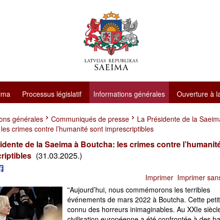
ima
Processus législatif
Informations générales
Ouverture à l
ions générales
Communiqués de presse
La Présidente de la Saeim
les crimes contre l’humanité sont imprescriptibles
idente de la Saeima à Boutcha: les crimes contre l’humanit
riptibles
(31.03.2025.)
Imprimer
Imprimer san
ʺAujourd’hui, nous commémorons les terribles
événements de mars 2022 à Boutcha. Cette petite
connu des horreurs inimaginables. Au XXIe siècle
civilisation européenne a été confrontée à des b