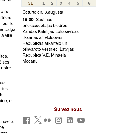
31
1
2
3
4
5
6
 être
Ceturtdien, 6.augustā
triers
15:00
Saeimas
t punis
priekšsēdētājas biedres
Mme Daiga
Zandas Kalniņas-Lukaševicas
a ville
tikšanās ar Moldovas
Republikas ārkārtējo un
pilnvaroto vēstnieci Latvijas
Republikā V.E. Mihaela
ltes.
Mocanu
é ses
 notre
nue.
t des
ir
ine, et
Suivez nous
tinuer à
été