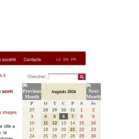
a société
Contacts
LV
EN
FR
a à
Chercher:
é sont
Augusts 2026
P
O
T
C
P
S
Sv
27
28
29
30
31
1
2
s images
3
4
5
6
7
8
9
10
11
12
13
14
15
16
 ville a
17
18
19
20
21
22
23
, la
24
25
26
27
28
29
30
arbares