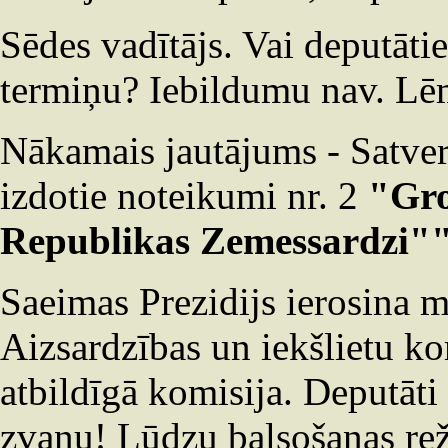
Sēdes vadītājs. Vai deputāti
termiņu? Iebildumu nav. L
Nākamais jautājums - Satver
izdotie noteikumi nr. 2
"Gro
Republikas Zemessardzi"
Saeimas Prezidijs ierosina 
Aizsardzības un iekšlietu kom
atbildīgā komisija. Deputāti
zvanu! Lūdzu balsošanas re