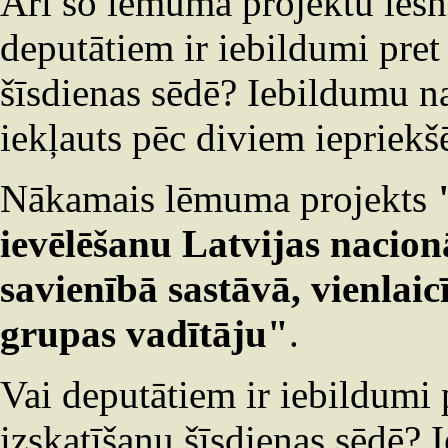
Arī šo lēmuma projektu iesn
deputātiem ir iebildumi pret
šīsdienas sēdē? Iebildumu na
iekļauts pēc diviem iepriekš
Nākamais lēmuma projekts
ievēlēšanu Latvijas nacio
savienībā sastāvā, vienlaicī
grupas vadītāju"
.
Vai deputātiem ir iebildumi
izskatīšanu šīsdienas sēdē? 