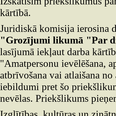
Izskatīsim priekšlikumus pa
kārtībā.
Juridiskā komisija ierosina 
"Grozījumi
likumā "Par d
lasījumā iekļaut darba kārtīb
"Amatpersonu ievēlēšana, aps
atbrīvošana vai atlaišana no 
iebildumi pret šo priekšliku
nevēlas. Priekšlikums pieņe
Izglītības, kultūras un zināt