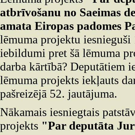
atbrīvošanu no Saeimas de
amata Eiropas padomes P
lēmuma projektu iesnieguši 1
iebildumi pret šā lēmuma pr
darba kārtībā? Deputātiem ie
lēmuma projekts iekļauts dar
pašreizējā 52. jautājuma.
Nākamais iesniegtais patstā
projekts
"Par deputāta Jur