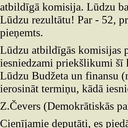
atbildīgā komisija. Lūdzu b
Lūdzu rezultātu! Par - 52, p
pieņemts.
Lūdzu atbildīgās komisijas 
iesniedzami priekšlikumi šī
Lūdzu Budžeta un finansu (n
ierosināt termiņu, kādā iesn
Z.Čevers (Demokrātiskās par
Cienījamie deputāti, es pied