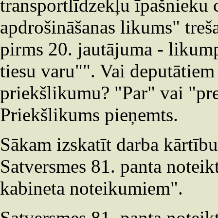
transportlīdzekļu īpašnieku c
apdrošināšanas likums" treša
pirms 20. jautājuma - likum
tiesu varu"". Vai deputātiem 
priekšlikumu? "Par" vai "pre
Priekšlikums pieņemts.
Sākam izskatīt darba kārtību
Satversmes 81. panta noteikt
kabineta noteikumiem".
Satversmes 81. panta noteikt