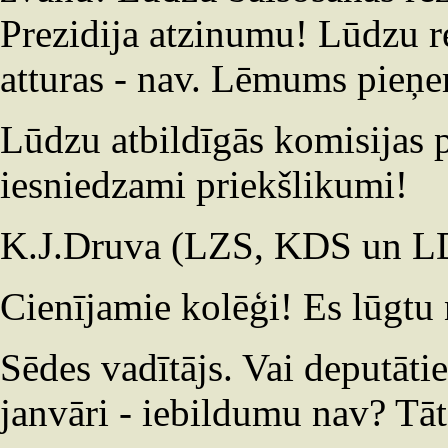
Prezidija atzinumu! Lūdzu rez
atturas - nav. Lēmums pieņe
Lūdzu atbildīgās komisijas 
iesniedzami priekšlikumi!
K.J.Druva (LZS, KDS un LDP
Cienījamie kolēģi! Es lūgtu 
Sēdes vadītājs. Vai deputāt
janvāri - iebildumu nav? Tā