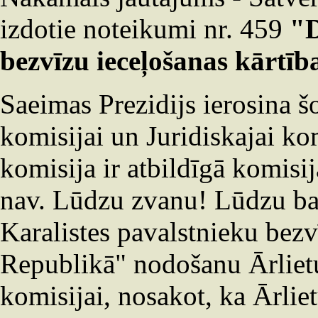
izdotie noteikumi nr. 459
"D
bezvīzu ieceļošanas kārtī
Saeimas Prezidijs ierosina 
komisijai un Juridiskajai kom
komisija ir atbildīgā komisij
nav. Lūdzu zvanu! Lūdzu ba
Karalistes pavalstnieku bezv
Republikā" nodošanu Ārlietu
komisijai, nosakot, ka Ārliet