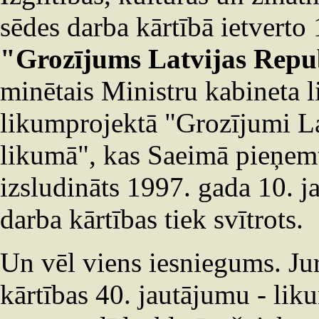
sēdes darba kārtībā ietverto
"Grozījums Latvijas Repub
minētais Ministru kabineta l
likumprojektā "Grozījumi La
likumā", kas Saeimā pieņem
izsludināts 1997. gada 10. j
darba kārtības tiek svītrots.
Un vēl viens iesniegums. Ju
kārtības 40. jautājumu - li