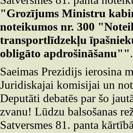
"Grozījums Ministru kabin
noteikumos nr. 300 "Note
transportlīdzekļu īpašnieku
obligāto apdrošināšanu""
.
Saeimas Prezidijs ierosina 
Juridiskajai komisijai un note
Deputāti debatēs par šo jau
zvanu! Lūdzu balsošanas rež
Satversmes 81. panta kārtī