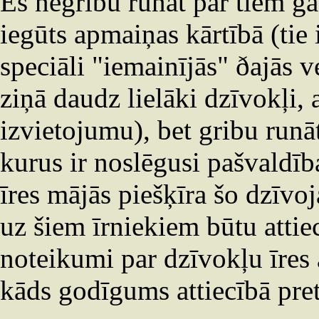
Es negribu runāt par tiem ga
iegūts apmaiņas kārtībā (tie 
speciāli "iemainījās" ðajās v
ziņā daudz lielāki dzīvokļi,
izvietojumu), bet gribu runāt
kurus ir noslēgusi pašvaldība
īres mājās piešķīra šo dzīvo
uz šiem īrniekiem būtu attie
noteikumi par dzīvokļu īres 
kāds godīgums attiecībā pret