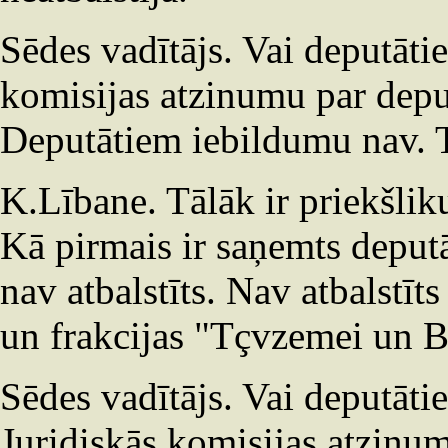
Sēdes vadītājs. Vai deputātie
komisijas atzinumu par depu
Deputātiem iebildumu nav. Tā
K.Lībane. Tālāk ir priekšlik
Kā pirmais ir saņemts deputā
nav atbalstīts. Nav atbalstīt
un frakcijas "Tçvzemei un B
Sēdes vadītājs. Vai deputāti
Juridiskās komisijas atzinum