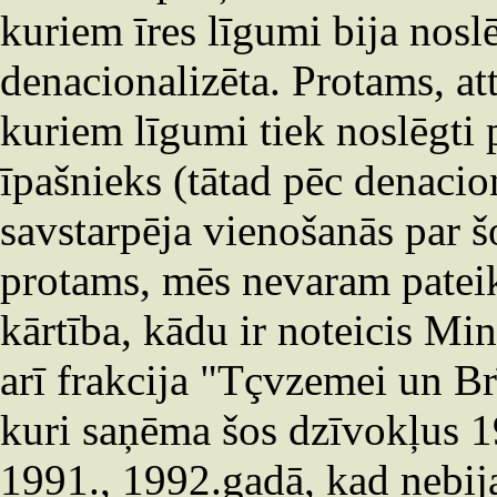
kuriem īres līgumi bija noslē
denacionalizēta. Protams, att
kuriem līgumi tiek noslēgti 
īpašnieks (tātad pēc denacion
savstarpēja vienošanās par š
protams, mēs nevaram pateikt
kārtība, kādu ir noteicis Min
arī frakcija "Tçvzemei un Brī
kuri saņēma šos dzīvokļus 1
1991., 1992.gadā, kad nebij