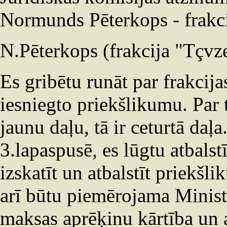
Normunds Pēterkops - frakci
N.Pēterkops (frakcija "Tçvz
Es gribētu runāt par frakcij
iesniegto priekšlikumu. Par 
jaunu daļu, tā ir ceturtā daļ
3.lapaspusē, es lūgtu atbalstī
izskatīt un atbalstīt priekšl
arī būtu piemērojama Ministr
maksas aprēķinu kārtība un a