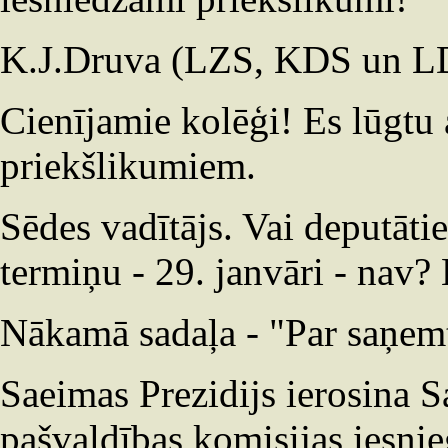
K.J.Druva (LZS, KDS un LDP
Cienījamie kolēģi! Es lūgtu 
priekšlikumiem.
Sēdes vadītājs. Vai deputāt
termiņu - 29. janvāri - nav
Nākamā sadaļa - "Par saņem
Saeimas Prezidijs ierosina S
pašvaldības komisijas iesni