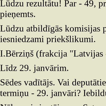
Lūdzu rezultātu! Par - 49, p
pieņemts.
Lūdzu atbildīgās komisijas p
iesniedzami priekšlikumi.
I.Bērziņš (frakcija "Latvijas 
Līdz 29. janvārim.
Sēdes vadītājs. Vai deputāti
termiņu - 29. janvāri? Iebi