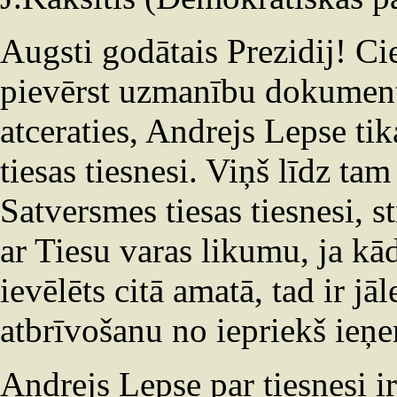
Augsti godātais Prezidij! Ci
pievērst uzmanību dokumenta
atceraties, Andrejs Lepse ti
tiesas tiesnesi. Viņš līdz ta
Satversmes tiesas tiesnesi, s
ar Tiesu varas likumu, ja kād
ievēlēts citā amatā, tad ir j
atbrīvošanu no iepriekš ie
Andrejs Lepse par tiesnesi i