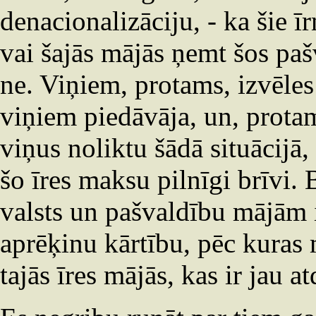
denacionalizāciju, - ka šie īr
vai šajās mājās ņemt šos pa
ne. Viņiem, protams, izvēles 
viņiem piedāvāja, un, prota
viņus noliktu šādā situācijā
šo īres maksu pilnīgi brīvi. 
valsts un pašvaldību mājām 
aprēķinu kārtību, pēc kuras
tajās īres mājās, kas ir jau 