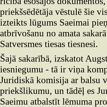
rīcībā esošajos dokumentos, 
priekšsēdētāja vēstulē šie vis
izteikts lūgums Saeimai pi
atbrīvošanu no amata sakarā 
Satversmes tiesas tiesnesi.
Šajā sakarībā, izskatot Augst
iesniegumu - tā ir viņa komp
Juridiskā komisija ar balsu 
priekšlikumu, un tādēļ es Ju
Saeimu atbalstīt lēmuma proje