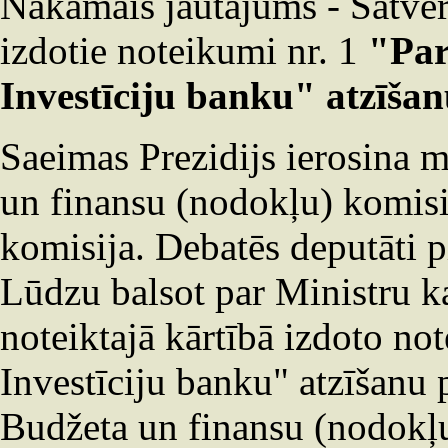
Nākamais jautājums - Satver
izdotie noteikumi nr. 1
"Par
Investīciju banku" atzīša
Saeimas Prezidijs ierosina 
un finansu (nodokļu) komisija
komisija. Debatēs deputāti 
Lūdzu balsot par Ministru k
noteiktajā kārtībā izdoto no
Investīciju banku" atzīšanu
Budžeta un finansu (nodokļu)