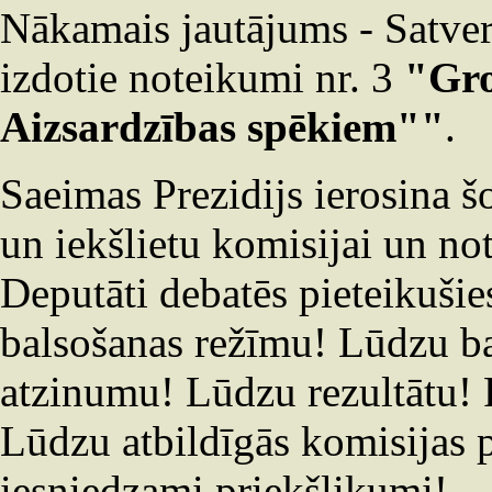
Nākamais jautājums - Satver
izdotie noteikumi nr. 3
"Gro
Aizsardzības spēkiem""
.
Saeimas Prezidijs ierosina 
un iekšlietu komisijai un not
Deputāti debatēs pieteikuši
balsošanas režīmu! Lūdzu ba
atzinumu! Lūdzu rezultātu! Pa
Lūdzu atbildīgās komisijas p
iesniedzami priekšlikumi!