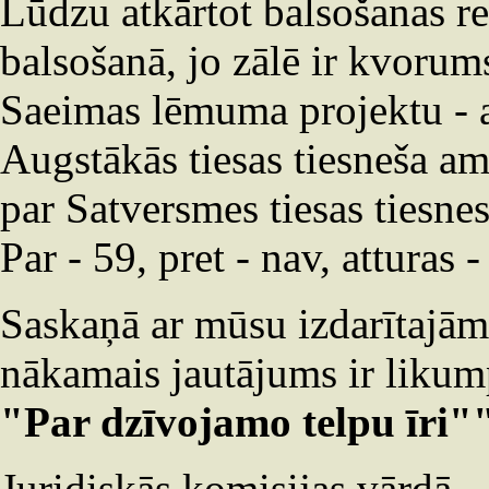
Lūdzu atkārtot balsošanas r
balsošanā, jo zālē ir kvorum
Saeimas lēmuma projektu - a
Augstākās tiesas tiesneša am
par Satversmes tiesas tiesne
Par - 59, pret - nav, atturas
Saskaņā ar mūsu izdarītajām
nākamais jautājums ir liku
"Par dzīvojamo telpu īri"
Juridiskās komisijas vārdā - 