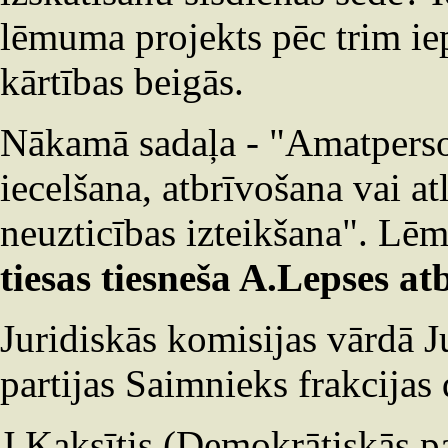
lēmuma projekts pēc trim iep
kārtības beigās.
Nākamā sadaļa - "Amatperson
iecelšana, atbrīvošana vai at
neuzticības izteikšana". Lē
tiesas tiesneša A.Lepses a
Juridiskās komisijas vārdā J
partijas Saimnieks frakcijas 
J.Kaksītis (Demokrātiskās pa