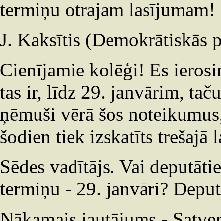
termiņu otrajam lasījumam!
J. Kaksītis (Demokrātiskās p
Cienījamie kolēģi! Es ierosi
tas ir, līdz 29. janvārim, ta
ņēmuši vērā šos noteikumus, 
šodien tiek izskatīts trešajā 
Sēdes vadītājs. Vai deputāti
termiņu - 29. janvāri? Depu
Nākamais jautājums - Satver