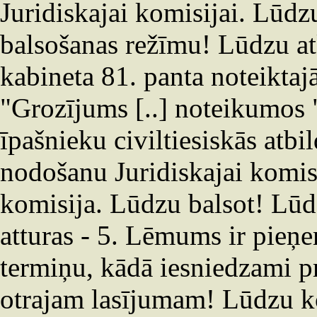
Juridiskajai komisijai. Lūdz
balsošanas režīmu! Lūdzu atk
kabineta 81. panta noteiktaj
"Grozījums [..] noteikumos 
īpašnieku civiltiesiskās atb
nodošanu Juridiskajai komisij
komisija. Lūdzu balsot! Lūdzu
atturas - 5. Lēmums ir pieņ
termiņu, kādā iesniedzami p
otrajam lasījumam! Lūdzu k