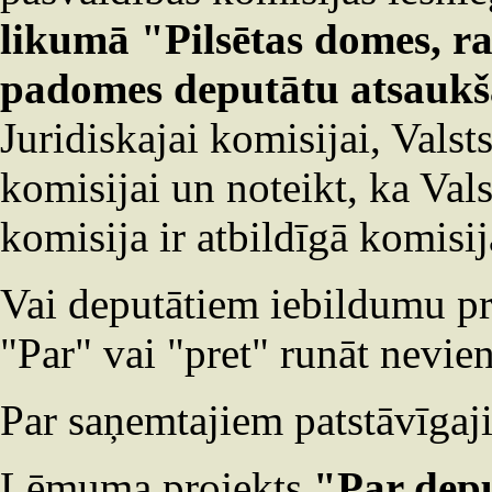
likumā "Pilsētas domes, r
padomes deputātu atsaukš
Juridiskajai komisijai, Vals
komisijai un noteikt, ka Val
komisija ir atbildīgā komisij
Vai deputātiem iebildumu pr
"Par" vai "pret" runāt nevi
Par saņemtajiem patstāvīgaj
Lēmuma projekts
"Par depu