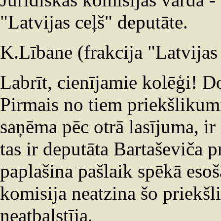
"Latvijas ceļš" deputāte.
K.Lībane (frakcija "Latvijas 
Labrīt, cienījamie kolēģi! 
Pirmais no tiem priekšlikum
saņēma pēc otrā lasījuma, ir
tas ir deputāta Bartaševiča p
paplašina pašlaik spēkā esoš
komisija neatzina šo priekšl
neatbalstīja.