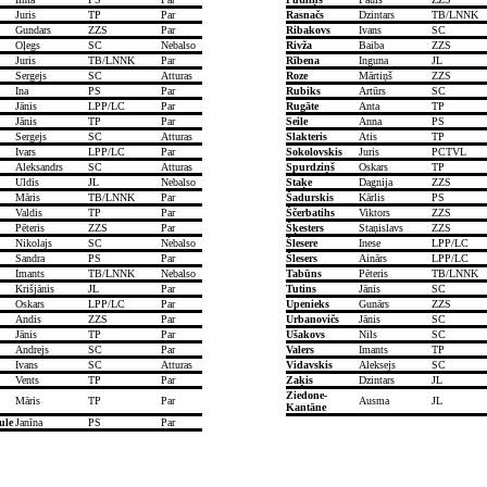
Juris
TP
Par
Rasnačs
Dzintars
TB/LNNK
Gundars
ZZS
Par
Ribakovs
Ivans
SC
Oļegs
SC
Nebalso
Rivža
Baiba
ZZS
Juris
TB/LNNK
Par
Rībena
Inguna
JL
Sergejs
SC
Atturas
Roze
Mārtiņš
ZZS
Ina
PS
Par
Rubiks
Artūrs
SC
Jānis
LPP/LC
Par
Rugāte
Anta
TP
Jānis
TP
Par
Seile
Anna
PS
Sergejs
SC
Atturas
Slakteris
Atis
TP
Ivars
LPP/LC
Par
Sokolovskis
Juris
PCTVL
Aleksandrs
SC
Atturas
Spurdziņš
Oskars
TP
Uldis
JL
Nebalso
Staķe
Dagnija
ZZS
Māris
TB/LNNK
Par
Šadurskis
Kārlis
PS
Valdis
TP
Par
Ščerbatihs
Viktors
ZZS
Pēteris
ZZS
Par
Šķesters
Staņislavs
ZZS
Nikolajs
SC
Nebalso
Šlesere
Inese
LPP/LC
Sandra
PS
Par
Šlesers
Ainārs
LPP/LC
Imants
TB/LNNK
Nebalso
Tabūns
Pēteris
TB/LNNK
Krišjānis
JL
Par
Tutins
Jānis
SC
Oskars
LPP/LC
Par
Upenieks
Gunārs
ZZS
Andis
ZZS
Par
Urbanovičs
Jānis
SC
Jānis
TP
Par
Ušakovs
Nils
SC
Andrejs
SC
Par
Valers
Imants
TP
Ivans
SC
Atturas
Vidavskis
Aleksejs
SC
Vents
TP
Par
Zaķis
Dzintars
JL
Ziedone-
Māris
TP
Par
Ausma
JL
Kantāne
ule
Janīna
PS
Par