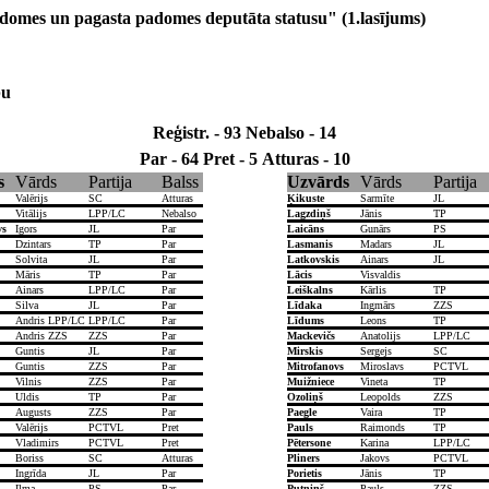
domes un pagasta padomes deputāta statusu" (1.lasījums)
bu
Reģistr. - 93
Nebalso - 14
Par - 64
Pret - 5
Atturas - 10
s
Vārds
Partija
Balss
Uzvārds
Vārds
Partija
Valērijs
SC
Atturas
Ķikuste
Sarmīte
JL
Vitālijs
LPP/LC
Nebalso
Lagzdiņš
Jānis
TP
vs
Igors
JL
Par
Laicāns
Gunārs
PS
Dzintars
TP
Par
Lasmanis
Madars
JL
Solvita
JL
Par
Latkovskis
Ainars
JL
Māris
TP
Par
Lācis
Visvaldis
Ainars
LPP/LC
Par
Leiškalns
Kārlis
TP
Silva
JL
Par
Līdaka
Ingmārs
ZZS
Andris LPP/LC
LPP/LC
Par
Līdums
Leons
TP
Andris ZZS
ZZS
Par
Mackevičs
Anatolijs
LPP/LC
Guntis
JL
Par
Mirskis
Sergejs
SC
Guntis
ZZS
Par
Mitrofanovs
Miroslavs
PCTVL
Vilnis
ZZS
Par
Muižniece
Vineta
TP
Uldis
TP
Par
Ozoliņš
Leopolds
ZZS
Augusts
ZZS
Par
Paegle
Vaira
TP
Valērijs
PCTVL
Pret
Pauls
Raimonds
TP
Vladimirs
PCTVL
Pret
Pētersone
Karina
LPP/LC
Boriss
SC
Atturas
Pliners
Jakovs
PCTVL
Ingrīda
JL
Par
Porietis
Jānis
TP
Ilma
PS
Par
Putniņš
Pauls
ZZS