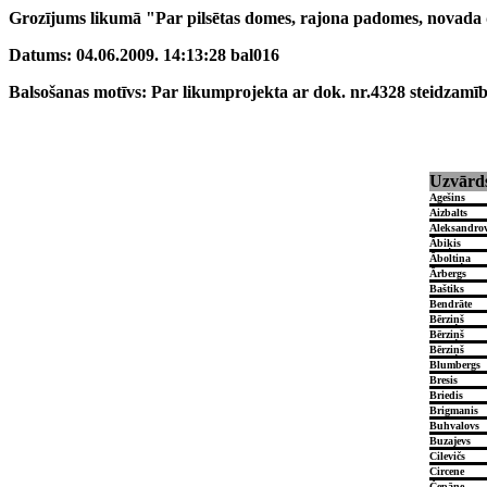
Grozījums likumā "Par pilsētas domes, rajona padomes, novada 
Datums: 04.06.2009. 14:13:28 bal016
Balsošanas motīvs: Par likumprojekta ar dok. nr.4328 steidzamī
Uzvārd
Agešins
Aizbalts
Aleksandro
Ābiķis
Āboltiņa
Ārbergs
Baštiks
Bendrāte
Bērziņš
Bērziņš
Bērziņš
Blumbergs
Bresis
Briedis
Brigmanis
Buhvalovs
Buzajevs
Cilevičs
Circene
Čepāne