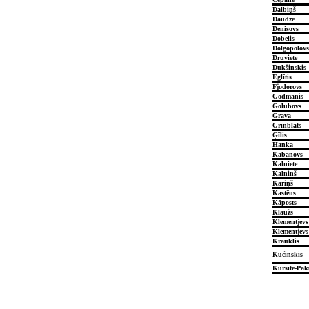
Dalbiņš
Daudze
Deņisovs
Dobelis
Dolgopolovs
Druviete
Dukšinskis
Eglītis
Fjodorovs
Godmanis
Golubovs
Grava
Grīnblats
Ģīlis
Hanka
Kabanovs
Kalniete
Kalniņš
Kariņš
Kastēns
Kāposts
Klaužs
Klementjevs
Klementjevs
Krauklis
Kučinskis
Kursīte-Pak