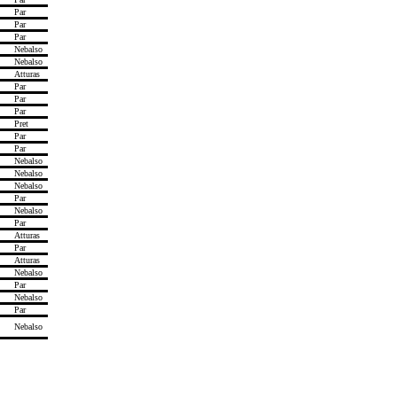
Par
Par
Par
Nebalso
Nebalso
Atturas
Par
Par
Par
Pret
Par
Par
Nebalso
Nebalso
Nebalso
Par
Nebalso
Par
Atturas
Par
Atturas
Nebalso
Par
Nebalso
Par
Nebalso