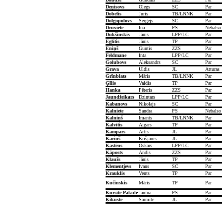
Deņisovs
Oļegs
SC
Par
Dobelis
Juris
TB/LNNK
Par
Dolgopolovs
Sergejs
SC
Par
Druviete
Ina
PS
Nebalso
Dukšinskis
Jānis
LPP/LC
Par
Eglītis
Jānis
TP
Par
Eniņš
Guntis
ZZS
Par
Feldmane
Inta
LPP/LC
Par
Golubovs
Aleksandrs
SC
Par
Grava
Uldis
JL
Atturas
Grīnblats
Māris
TB/LNNK
Par
Ģīlis
Valdis
TP
Par
Hanka
Pēteris
ZZS
Par
Jaundžeikars
Dzintars
LPP/LC
Par
Kabanovs
Nikolajs
SC
Par
Kalniete
Sandra
PS
Nebalso
Kalniņš
Imants
TB/LNNK
Par
Kalvītis
Aigars
TP
Par
Kampars
Artis
JL
Par
Kariņš
Krišjānis
JL
Par
Kastēns
Oskars
LPP/LC
Par
Kāposts
Andis
ZZS
Par
Klaužs
Jānis
TP
Par
Klementjevs
Ivans
SC
Par
Krauklis
Vents
TP
Par
Kučinskis
Māris
TP
Par
Kursīte-Pakule
Janīna
PS
Par
Ķikuste
Sarmīte
JL
Par