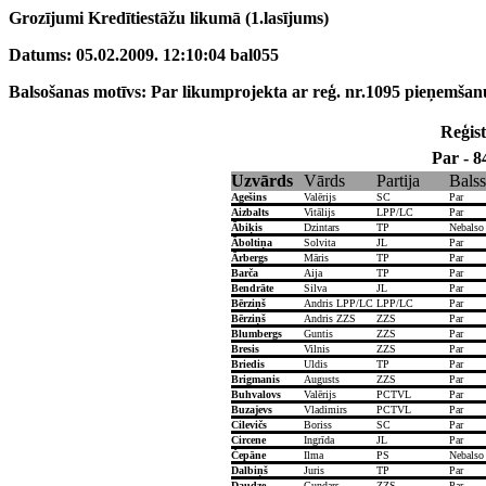
Grozījumi Kredītiestāžu likumā (1.lasījums)
Datums: 05.02.2009. 12:10:04 bal055
Balsošanas motīvs: Par likumprojekta ar reģ. nr.1095 pieņemšan
Reģist
Par - 8
Uzvārds
Vārds
Partija
Balss
Agešins
Valērijs
SC
Par
Aizbalts
Vitālijs
LPP/LC
Par
Ābiķis
Dzintars
TP
Nebalso
Āboltiņa
Solvita
JL
Par
Ārbergs
Māris
TP
Par
Barča
Aija
TP
Par
Bendrāte
Silva
JL
Par
Bērziņš
Andris LPP/LC
LPP/LC
Par
Bērziņš
Andris ZZS
ZZS
Par
Blumbergs
Guntis
ZZS
Par
Bresis
Vilnis
ZZS
Par
Briedis
Uldis
TP
Par
Brigmanis
Augusts
ZZS
Par
Buhvalovs
Valērijs
PCTVL
Par
Buzajevs
Vladimirs
PCTVL
Par
Cilevičs
Boriss
SC
Par
Circene
Ingrīda
JL
Par
Čepāne
Ilma
PS
Nebalso
Dalbiņš
Juris
TP
Par
Daudze
Gundars
ZZS
Par