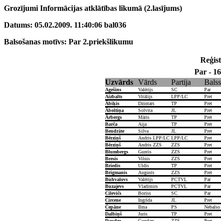
Grozījumi Informācijas atklātības likumā (2.lasījums)
Datums: 05.02.2009. 11:40:06 bal036
Balsošanas motīvs: Par 2.priekšlikumu
Reģist
Par - 16
Uzvārds
Vārds
Partija
Balss
Agešins
Valērijs
SC
Par
Aizbalts
Vitālijs
LPP/LC
Pret
Ābiķis
Dzintars
TP
Pret
Āboltiņa
Solvita
JL
Pret
Ārbergs
Māris
TP
Pret
Barča
Aija
TP
Pret
Bendrāte
Silva
JL
Pret
Bērziņš
Andris LPP/LC
LPP/LC
Pret
Bērziņš
Andris ZZS
ZZS
Pret
Blumbergs
Guntis
ZZS
Pret
Bresis
Vilnis
ZZS
Pret
Briedis
Uldis
TP
Pret
Brigmanis
Augusts
ZZS
Pret
Buhvalovs
Valērijs
PCTVL
Par
Buzajevs
Vladimirs
PCTVL
Par
Cilevičs
Boriss
SC
Par
Circene
Ingrīda
JL
Pret
Čepāne
Ilma
PS
Nebalso
Dalbiņš
Juris
TP
Pret
Daudze
Gundars
ZZS
Pret