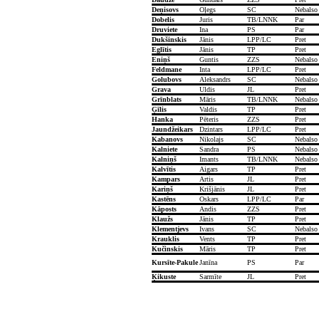
Deņisovs
Oļegs
SC
Nebalso
Dobelis
Juris
TB/LNNK
Par
Druviete
Ina
PS
Par
Dukšinskis
Jānis
LPP/LC
Pret
Eglītis
Jānis
TP
Pret
Eniņš
Guntis
ZZS
Nebalso
Feldmane
Inta
LPP/LC
Pret
Golubovs
Aleksandrs
SC
Nebalso
Grava
Uldis
JL
Pret
Grīnblats
Māris
TB/LNNK
Nebalso
Ģīlis
Valdis
TP
Pret
Hanka
Pēteris
ZZS
Pret
Jaundžeikars
Dzintars
LPP/LC
Pret
Kabanovs
Nikolajs
SC
Nebalso
Kalniete
Sandra
PS
Nebalso
Kalniņš
Imants
TB/LNNK
Nebalso
Kalvītis
Aigars
TP
Pret
Kampars
Artis
JL
Pret
Kariņš
Krišjānis
JL
Pret
Kastēns
Oskars
LPP/LC
Par
Kāposts
Andis
ZZS
Pret
Klaužs
Jānis
TP
Pret
Klementjevs
Ivans
SC
Nebalso
Krauklis
Vents
TP
Pret
Kučinskis
Māris
TP
Pret
Kursīte-Pakule
Janīna
PS
Par
Ķikuste
Sarmīte
JL
Pret