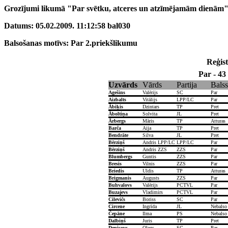
Grozījumi likumā "Par svētku, atceres un atzīmējamām dienām" 
Datums: 05.02.2009. 11:12:58 bal030
Balsošanas motīvs: Par 2.priekšlikumu
Reģist
Par - 43
Uzvārds
Vārds
Partija
Balss
Agešins
Valērijs
SC
Par
Aizbalts
Vitālijs
LPP/LC
Par
Ābiķis
Dzintars
TP
Pret
Āboltiņa
Solvita
JL
Pret
Ārbergs
Māris
TP
Atturas
Barča
Aija
TP
Pret
Bendrāte
Silva
JL
Pret
Bērziņš
Andris LPP/LC
LPP/LC
Par
Bērziņš
Andris ZZS
ZZS
Par
Blumbergs
Guntis
ZZS
Par
Bresis
Vilnis
ZZS
Par
Briedis
Uldis
TP
Atturas
Brigmanis
Augusts
ZZS
Par
Buhvalovs
Valērijs
PCTVL
Par
Buzajevs
Vladimirs
PCTVL
Par
Cilevičs
Boriss
SC
Par
Circene
Ingrīda
JL
Nebalso
Čepāne
Ilma
PS
Nebalso
Dalbiņš
Juris
TP
Pret
Deņisovs
Oļegs
SC
Par