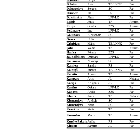
Dobelis
Juris
TB/LNNK
Pret
Dolgopolovs
Sergejs
SC
Par
Druviete
Ina
PS
Pret
Dukšinskis
Jānis
LPP/LC
Par
Eglītis
Jānis
TP
Atturas
Eniņš
Guntis
ZZS
Atturas
Feldmane
Inta
LPP/LC
Par
Golubovs
Aleksandrs
SC
Par
Grava
Uldis
JL
Pret
Grīnblats
Māris
TB/LNNK
Pret
Ģīlis
Valdis
TP
Atturas
Hanka
Pēteris
ZZS
Par
Jaundžeikars
Dzintars
LPP/LC
Par
Kabanovs
Nikolajs
SC
Par
Kalniete
Sandra
PS
Par
Kalniņš
Imants
TB/LNNK
Pret
Kalvītis
Aigars
TP
Atturas
Kampars
Artis
JL
Nebalso
Kariņš
Krišjānis
JL
Pret
Kastēns
Oskars
LPP/LC
Par
Kāposts
Andis
ZZS
Par
Klaužs
Jānis
TP
Nebalso
Klementjevs
Andrejs
SC
Par
Klementjevs
Ivans
SC
Par
Krauklis
Vents
TP
Pret
Kučinskis
Māris
TP
Atturas
Kursīte-Pakule
Janīna
PS
Pret
Ķikuste
Sarmīte
JL
Par