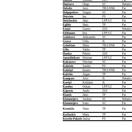
Deņisovs
Oļegs
SC
Nebalso
Dobelis
Juris
TB/LNNK
Par
Dolgopolovs
Sergejs
SC
Par
Druviete
Ina
PS
Par
Dukšinskis
Jānis
LPP/LC
Par
Eglītis
Jānis
TP
Par
Eniņš
Guntis
ZZS
Nebalso
Feldmane
Inta
LPP/LC
Par
Golubovs
Aleksandrs
SC
Par
Grava
Uldis
JL
Par
Grīnblats
Māris
TB/LNNK
Par
Ģīlis
Valdis
TP
Par
Hanka
Pēteris
ZZS
Par
Jaundžeikars
Dzintars
LPP/LC
Par
Kabanovs
Nikolajs
SC
Par
Kalniete
Sandra
PS
Par
Kalniņš
Imants
TB/LNNK
Par
Kalvītis
Aigars
TP
Par
Kampars
Artis
JL
Nebalso
Kariņš
Krišjānis
JL
Par
Kastēns
Oskars
LPP/LC
Par
Kāposts
Andis
ZZS
Par
Klaužs
Jānis
TP
Par
Klementjevs
Andrejs
SC
Nebalso
Klementjevs
Ivans
SC
Par
Krauklis
Vents
TP
Par
Kučinskis
Māris
TP
Par
Kursīte-Pakule
Janīna
PS
Par