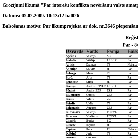
Grozījumi likumā "Par interešu konflikta novēršanu valsts amat
Datums: 05.02.2009. 10:13:12 bal026
Balsošanas motīvs: Par likumprojekta ar dok. nr.3646 pieņemšan
Reģist
Par - 8
Uzvārds
Vārds
Partija
Balss
Agešins
Valērijs
SC
Par
Aizbalts
Vitālijs
LPP/LC
Par
Ābiķis
Dzintars
TP
Nebalso
Āboltiņa
Solvita
JL
Par
Ārbergs
Māris
TP
Par
Barča
Aija
TP
Par
Bendrāte
Silva
JL
Par
Bērziņš
Andris LPP/LC
LPP/LC
Par
Bērziņš
Andris ZZS
ZZS
Par
Blumbergs
Guntis
ZZS
Par
Bresis
Vilnis
ZZS
Par
Briedis
Uldis
TP
Par
Brigmanis
Augusts
ZZS
Par
Buhvalovs
Valērijs
PCTVL
Par
Buzajevs
Vladimirs
PCTVL
Par
Cilevičs
Boriss
SC
Par
Circene
Ingrīda
JL
Par
Čepāne
Ilma
PS
Nebalso
Dalbiņš
Juris
TP
Par
Daudze
Gundars
ZZS
Par