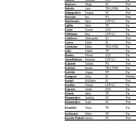
Deņisovs
Oļegs
SC
Pret
Dobelis
Juris
TB/LNNK
Par
Dolgopolovs
Sergejs
SC
Pret
Druviete
Ina
PS
Pret
Dukšinskis
Jānis
LPP/LC
Par
Eglītis
Jānis
TP
Par
Eniņš
Guntis
ZZS
Par
Feldmane
Inta
LPP/LC
Par
Golubovs
Aleksandrs
SC
Pret
Grava
Uldis
JL
Pret
Grīnblats
Māris
TB/LNNK
Par
Ģīlis
Valdis
TP
Par
Hanka
Pēteris
ZZS
Par
Jaundžeikars
Dzintars
LPP/LC
Par
Kalniete
Sandra
PS
Pret
Kalniņš
Imants
TB/LNNK
Par
Kalvītis
Aigars
TP
Par
Kampars
Artis
JL
Nebalso
Kariņš
Krišjānis
JL
Pret
Kastēns
Oskars
LPP/LC
Par
Kāposts
Andis
ZZS
Par
Klaužs
Jānis
TP
Par
Klementjevs
Andrejs
SC
Pret
Klementjevs
Ivans
SC
Pret
Krauklis
Vents
TP
Par
Kučinskis
Māris
TP
Par
Kursīte-Pakule
Janīna
PS
Pret