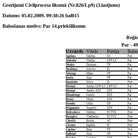
Grozījumi Civilprocesa likumā (Nr.826/Lp9) (3.lasījums)
Datums: 05.02.2009. 09:38:26 bal015
Balsošanas motīvs: Par 14.priekšlikumu
Reģist
Par - 49
Uzvārds
Vārds
Partija
Balss
Agešins
Valērijs
SC
Pret
Aizbalts
Vitālijs
LPP/LC
Par
Ābiķis
Dzintars
TP
Par
Āboltiņa
Solvita
JL
Pret
Ārbergs
Māris
TP
Par
Barča
Aija
TP
Par
Bendrāte
Silva
JL
Pret
Bērziņš
Andris LPP/LC
LPP/LC
Par
Bērziņš
Andris ZZS
ZZS
Par
Blumbergs
Guntis
ZZS
Par
Bresis
Vilnis
ZZS
Par
Briedis
Uldis
TP
Par
Brigmanis
Augusts
ZZS
Par
Buhvalovs
Valērijs
PCTVL
Pret
Buzajevs
Vladimirs
PCTVL
Pret
Cilevičs
Boriss
SC
Pret
Circene
Ingrīda
JL
Pret
Čepāne
Ilma
PS
Pret
Dalbiņš
Juris
TP
Par
Daudze
Gundars
ZZS
Par