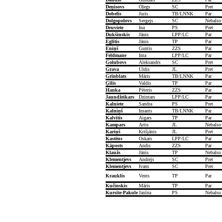
Deņisovs
Oļegs
SC
Pret
Dobelis
Juris
TB/LNNK
Par
Dolgopolovs
Sergejs
SC
Nebalso
Druviete
Ina
PS
Pret
Dukšinskis
Jānis
LPP/LC
Par
Eglītis
Jānis
TP
Par
Eniņš
Guntis
ZZS
Par
Feldmane
Inta
LPP/LC
Par
Golubovs
Aleksandrs
SC
Pret
Grava
Uldis
JL
Pret
Grīnblats
Māris
TB/LNNK
Par
Ģīlis
Valdis
TP
Par
Hanka
Pēteris
ZZS
Par
Jaundžeikars
Dzintars
LPP/LC
Par
Kalniete
Sandra
PS
Pret
Kalniņš
Imants
TB/LNNK
Par
Kalvītis
Aigars
TP
Par
Kampars
Artis
JL
Nebalso
Kariņš
Krišjānis
JL
Pret
Kastēns
Oskars
LPP/LC
Par
Kāposts
Andis
ZZS
Par
Klaužs
Jānis
TP
Nebalso
Klementjevs
Andrejs
SC
Pret
Klementjevs
Ivans
SC
Pret
Krauklis
Vents
TP
Par
Kučinskis
Māris
TP
Par
Kursīte-Pakule
Janīna
PS
Nebalso