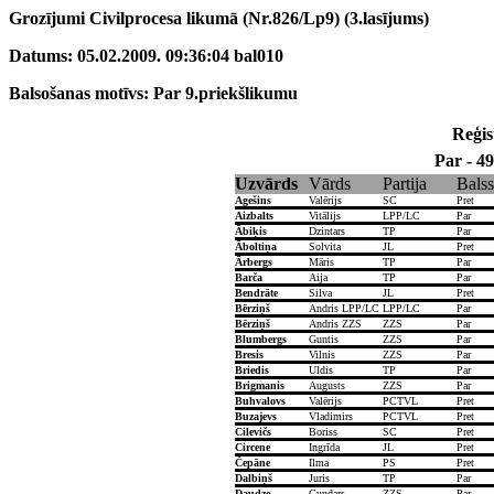
Grozījumi Civilprocesa likumā (Nr.826/Lp9) (3.lasījums)
Datums: 05.02.2009. 09:36:04 bal010
Balsošanas motīvs: Par 9.priekšlikumu
Reģist
Par - 49
Uzvārds
Vārds
Partija
Balss
Agešins
Valērijs
SC
Pret
Aizbalts
Vitālijs
LPP/LC
Par
Ābiķis
Dzintars
TP
Par
Āboltiņa
Solvita
JL
Pret
Ārbergs
Māris
TP
Par
Barča
Aija
TP
Par
Bendrāte
Silva
JL
Pret
Bērziņš
Andris LPP/LC
LPP/LC
Par
Bērziņš
Andris ZZS
ZZS
Par
Blumbergs
Guntis
ZZS
Par
Bresis
Vilnis
ZZS
Par
Briedis
Uldis
TP
Par
Brigmanis
Augusts
ZZS
Par
Buhvalovs
Valērijs
PCTVL
Pret
Buzajevs
Vladimirs
PCTVL
Pret
Cilevičs
Boriss
SC
Pret
Circene
Ingrīda
JL
Pret
Čepāne
Ilma
PS
Pret
Dalbiņš
Juris
TP
Par
Daudze
Gundars
ZZS
Par