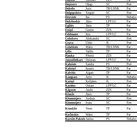
Deņisovs
Oļegs
SC
Pret
Dobelis
Juris
TB/LNNK
Par
Dolgopolovs
Sergejs
SC
Pret
Druviete
Ina
PS
Nebalso
Dukšinskis
Jānis
LPP/LC
Par
Eglītis
Jānis
TP
Par
Eniņš
Guntis
ZZS
Par
Feldmane
Inta
LPP/LC
Par
Golubovs
Aleksandrs
SC
Pret
Grava
Uldis
JL
Pret
Grīnblats
Māris
TB/LNNK
Par
Ģīlis
Valdis
TP
Par
Hanka
Pēteris
ZZS
Par
Jaundžeikars
Dzintars
LPP/LC
Par
Kalniete
Sandra
PS
Pret
Kalniņš
Imants
TB/LNNK
Par
Kalvītis
Aigars
TP
Par
Kampars
Artis
JL
Nebalso
Kariņš
Krišjānis
JL
Pret
Kastēns
Oskars
LPP/LC
Par
Kāposts
Andis
ZZS
Par
Klaužs
Jānis
TP
Par
Klementjevs
Andrejs
SC
Pret
Klementjevs
Ivans
SC
Pret
Krauklis
Vents
TP
Par
Kučinskis
Māris
TP
Par
Kursīte-Pakule
Janīna
PS
Nebalso