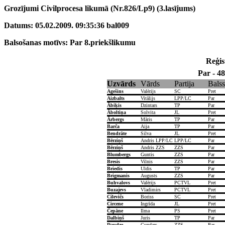
Grozījumi Civilprocesa likumā (Nr.826/Lp9) (3.lasījums)
Datums: 05.02.2009. 09:35:36 bal009
Balsošanas motīvs: Par 8.priekšlikumu
Reģist
Par - 48
Uzvārds
Vārds
Partija
Balss
Agešins
Valērijs
SC
Pret
Aizbalts
Vitālijs
LPP/LC
Par
Ābiķis
Dzintars
TP
Par
Āboltiņa
Solvita
JL
Pret
Ārbergs
Māris
TP
Par
Barča
Aija
TP
Par
Bendrāte
Silva
JL
Pret
Bērziņš
Andris LPP/LC
LPP/LC
Par
Bērziņš
Andris ZZS
ZZS
Par
Blumbergs
Guntis
ZZS
Par
Bresis
Vilnis
ZZS
Par
Briedis
Uldis
TP
Par
Brigmanis
Augusts
ZZS
Par
Buhvalovs
Valērijs
PCTVL
Pret
Buzajevs
Vladimirs
PCTVL
Pret
Cilevičs
Boriss
SC
Pret
Circene
Ingrīda
JL
Pret
Čepāne
Ilma
PS
Pret
Dalbiņš
Juris
TP
Par
Daudze
Gundars
ZZS
Par