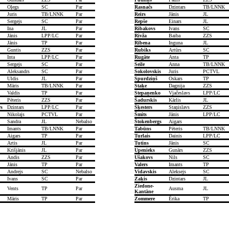
Oļegs
SC
Par
Rasnačs
Dzintars
TB/LNNK
Juris
TB/LNNK
Par
Reirs
Jānis
JL
Sergejs
SC
Par
Repše
Einars
JL
Ina
JL
Par
Ribakovs
Ivans
SC
Jānis
LPP/LC
Par
Rivža
Baiba
ZZS
Jānis
TP
Par
Rībena
Inguna
JL
Guntis
ZZS
Par
Rubiks
Artūrs
SC
Inta
LPP/LC
Par
Rugāte
Anta
TP
Sergejs
SC
Par
Seile
Anna
TB/LNNK
Aleksandrs
SC
Par
Sokolovskis
Juris
PCTVL
Uldis
JL
Par
Spurdziņš
Oskars
TP
Māris
TB/LNNK
Par
Staķe
Dagnija
ZZS
Valdis
TP
Par
Stepaņenko
Vjačeslavs
LPP/LC
Pēteris
ZZS
Par
Šadurskis
Kārlis
JL
s
Dzintars
LPP/LC
Par
Šķesters
Staņislavs
ZZS
Nikolajs
PCTVL
Par
Šmits
Jānis
LPP/LC
Sandra
JL
Nebalso
Štokenbergs
Aigars
Imants
TB/LNNK
Par
Tabūns
Pēteris
TB/LNNK
Aigars
TP
Par
Turlais
Dainis
LPP/LC
Artis
JL
Par
Tutins
Jānis
SC
Krišjānis
JL
Par
Upenieks
Gunārs
ZZS
Andis
ZZS
Par
Ušakovs
Nils
SC
Jānis
TP
Par
Valers
Imants
TP
Andrejs
SC
Nebalso
Vidavskis
Aleksejs
SC
Ivans
SC
Par
Zaķis
Dzintars
JL
Ziedone-
Vents
TP
Par
Ausma
JL
Kantāne
Māris
TP
Par
Zommere
Ērika
TP