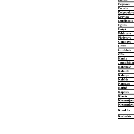
Deņisovs
Dobelis
Dolgopolovs
Druviete
Dukšinskis
Eglītis
Eniņš
Feldmane
Fjodorovs
Golubovs
Grava
Grīnblats
Ģīlis
Hanka
Jaundžeikar
Kabanovs
Kalniete
Kalniņš
Kalvītis
Kampars
Kariņš
Kāposts
Klaužs
Klementjevs
Klementjevs
Krauklis
Kučinskis