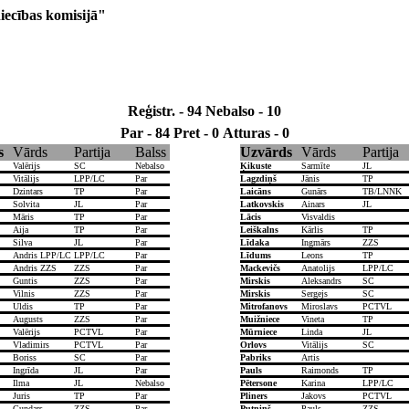
iecības komisijā"
Reģistr. - 94
Nebalso - 10
Par - 84
Pret - 0
Atturas - 0
s
Vārds
Partija
Balss
Uzvārds
Vārds
Partija
Valērijs
SC
Nebalso
Ķikuste
Sarmīte
JL
Vitālijs
LPP/LC
Par
Lagzdiņš
Jānis
TP
Dzintars
TP
Par
Laicāns
Gunārs
TB/LNNK
Solvita
JL
Par
Latkovskis
Ainars
JL
Māris
TP
Par
Lācis
Visvaldis
Aija
TP
Par
Leiškalns
Kārlis
TP
Silva
JL
Par
Līdaka
Ingmārs
ZZS
Andris LPP/LC
LPP/LC
Par
Līdums
Leons
TP
Andris ZZS
ZZS
Par
Mackevičs
Anatolijs
LPP/LC
Guntis
ZZS
Par
Mirskis
Aleksandrs
SC
Vilnis
ZZS
Par
Mirskis
Sergejs
SC
Uldis
TP
Par
Mitrofanovs
Miroslavs
PCTVL
Augusts
ZZS
Par
Muižniece
Vineta
TP
Valērijs
PCTVL
Par
Mūrniece
Linda
JL
Vladimirs
PCTVL
Par
Orlovs
Vitālijs
SC
Boriss
SC
Par
Pabriks
Artis
Ingrīda
JL
Par
Pauls
Raimonds
TP
Ilma
JL
Nebalso
Pētersone
Karina
LPP/LC
Juris
TP
Par
Pliners
Jakovs
PCTVL
Gundars
ZZS
Par
Putniņš
Pauls
ZZS