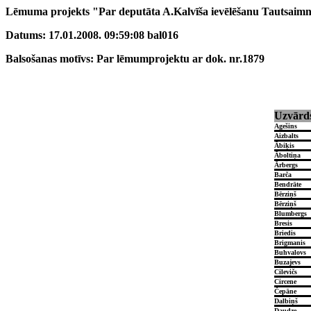
Lēmuma projekts "Par deputāta A.Kalvīša ievēlēšanu Tautsaimn
Datums: 17.01.2008. 09:59:08 bal016
Balsošanas motīvs: Par lēmumprojektu ar dok. nr.1879
Uzvārd
Agešins
Aizbalts
Ābiķis
Āboltiņa
Ārbergs
Barča
Bendrāte
Bērziņš
Bērziņš
Blumbergs
Bresis
Briedis
Brigmanis
Buhvalovs
Buzajevs
Cilevičs
Circene
Čepāne
Dalbiņš
Daudze