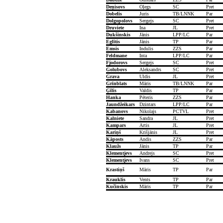
Deņisovs
Oļegs
SC
Pret
Dobelis
Juris
TB/LNNK
Par
Dolgopolovs
Sergejs
SC
Pret
Druviete
Ina
JL
Pret
Dukšinskis
Jānis
LPP/LC
Par
Eglītis
Jānis
TP
Par
Emsis
Indulis
ZZS
Par
Feldmane
Inta
LPP/LC
Par
Fjodorovs
Sergejs
SC
Pret
Golubovs
Aleksandrs
SC
Pret
Grava
Uldis
JL
Pret
Grīnblats
Māris
TB/LNNK
Par
Ģīlis
Valdis
TP
Par
Hanka
Pēteris
ZZS
Par
Jaundžeikars
Dzintars
LPP/LC
Par
Kabanovs
Nikolajs
PCTVL
Pret
Kalniete
Sandra
JL
Pret
Kampars
Artis
JL
Pret
Kariņš
Krišjānis
JL
Pret
Kāposts
Andis
ZZS
Par
Klaužs
Jānis
TP
Par
Klementjevs
Andrejs
SC
Pret
Klementjevs
Ivans
SC
Pret
Krastiņš
Māris
TP
Par
Krauklis
Vents
TP
Par
Kučinskis
Māris
TP
Par