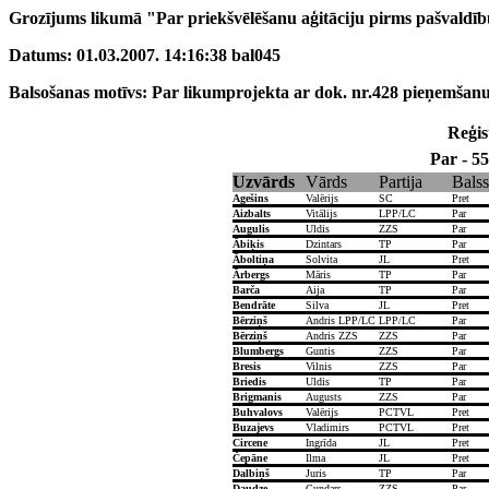
Grozījums likumā "Par priekšvēlēšanu aģitāciju pirms pašvaldīb
Datums: 01.03.2007. 14:16:38 bal045
Balsošanas motīvs: Par likumprojekta ar dok. nr.428 pieņemšanu
Reģist
Par - 55
Uzvārds
Vārds
Partija
Balss
Agešins
Valērijs
SC
Pret
Aizbalts
Vitālijs
LPP/LC
Par
Augulis
Uldis
ZZS
Par
Ābiķis
Dzintars
TP
Par
Āboltiņa
Solvita
JL
Pret
Ārbergs
Māris
TP
Par
Barča
Aija
TP
Par
Bendrāte
Silva
JL
Pret
Bērziņš
Andris LPP/LC
LPP/LC
Par
Bērziņš
Andris ZZS
ZZS
Par
Blumbergs
Guntis
ZZS
Par
Bresis
Vilnis
ZZS
Par
Briedis
Uldis
TP
Par
Brigmanis
Augusts
ZZS
Par
Buhvalovs
Valērijs
PCTVL
Pret
Buzajevs
Vladimirs
PCTVL
Pret
Circene
Ingrīda
JL
Pret
Čepāne
Ilma
JL
Pret
Dalbiņš
Juris
TP
Par
Daudze
Gundars
ZZS
Par