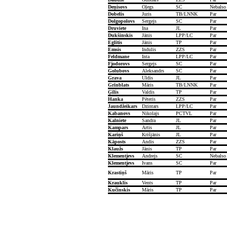
Deņisovs
Oļegs
SC
Nebalso
Dobelis
Juris
TB/LNNK
Par
Dolgopolovs
Sergejs
SC
Par
Druviete
Ina
JL
Par
Dukšinskis
Jānis
LPP/LC
Par
Eglītis
Jānis
TP
Par
Emsis
Indulis
ZZS
Par
Feldmane
Inta
LPP/LC
Par
Fjodorovs
Sergejs
SC
Par
Golubovs
Aleksandrs
SC
Par
Grava
Uldis
JL
Par
Grīnblats
Māris
TB/LNNK
Par
Ģīlis
Valdis
TP
Par
Hanka
Pēteris
ZZS
Par
Jaundžeikars
Dzintars
LPP/LC
Par
Kabanovs
Nikolajs
PCTVL
Par
Kalniete
Sandra
JL
Par
Kampars
Artis
JL
Par
Kariņš
Krišjānis
JL
Par
Kāposts
Andis
ZZS
Par
Klaužs
Jānis
TP
Par
Klementjevs
Andrejs
SC
Nebalso
Klementjevs
Ivans
SC
Par
Krastiņš
Māris
TP
Par
Krauklis
Vents
TP
Par
Kučinskis
Māris
TP
Par