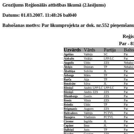
Grozījums Reģionālās attīstības likumā (2.lasījums)
Datums: 01.03.2007. 11:48:26 bal040
Balsošanas motīvs: Par likumprojekta ar dok. nr.552 pieņemšanu
Reģist
Par - 8
Uzvārds
Vārds
Partija
Balss
Agešins
Valērijs
SC
Par
Aizbalts
Vitālijs
LPP/LC
Par
Augulis
Uldis
ZZS
Nebalso
Ābiķis
Dzintars
TP
Nebalso
Āboltiņa
Solvita
JL
Par
Ārbergs
Māris
TP
Par
Barča
Aija
TP
Par
Bendrāte
Silva
JL
Par
Bērziņš
Andris LPP/LC
LPP/LC
Par
Bērziņš
Andris ZZS
ZZS
Par
Blumbergs
Guntis
ZZS
Par
Bresis
Vilnis
ZZS
Par
Briedis
Uldis
TP
Par
Brigmanis
Augusts
ZZS
Par
Buhvalovs
Valērijs
PCTVL
Par
Buzajevs
Vladimirs
PCTVL
Par
Circene
Ingrīda
JL
Par
Čepāne
Ilma
JL
Par
Dalbiņš
Juris
TP
Par
Daudze
Gundars
ZZS
Par