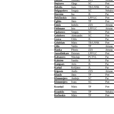
Deņisovs
Oļegs
SC
Pret
Dobelis
Juris
TB/LNNK
Pret
Dolgopolovs
Sergejs
SC
Nebalso
Druviete
Ina
JL
Par
Dukšinskis
Jānis
LPP/LC
Pret
Eglītis
Jānis
TP
Pret
Emsis
Indulis
ZZS
Atturas
Feldmane
Inta
LPP/LC
Atturas
Fjodorovs
Sergejs
SC
Pret
Golubovs
Aleksandrs
SC
Pret
Grava
Uldis
JL
Par
Grīnblats
Māris
TB/LNNK
Pret
Ģīlis
Valdis
TP
Atturas
Hanka
Pēteris
ZZS
Atturas
Jaundžeikars
Dzintars
LPP/LC
Pret
Kabanovs
Nikolajs
PCTVL
Par
Kalniete
Sandra
JL
Par
Kampars
Artis
JL
Par
Kariņš
Krišjānis
JL
Par
Kāposts
Andis
ZZS
Atturas
Klaužs
Jānis
TP
Pret
Klementjevs
Andrejs
SC
Par
Klementjevs
Ivans
SC
Pret
Krastiņš
Māris
TP
Pret
Krauklis
Vents
TP
Nebalso
Kučinskis
Māris
TP
Pret