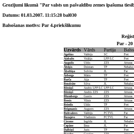
Grozījumi likumā "Par valsts un pašvaldību zemes īpašuma tiesī
Datums: 01.03.2007. 11:15:28 bal030
Balsošanas motīvs: Par 4.priekšlikumu
Reģist
Par - 20
Uzvārds
Vārds
Partija
Balss
Agešins
Valērijs
SC
Pret
Aizbalts
Vitālijs
LPP/LC
Pret
Augulis
Uldis
ZZS
Atturas
Ābiķis
Dzintars
TP
Nebalso
Āboltiņa
Solvita
JL
Par
Ārbergs
Māris
TP
Pret
Barča
Aija
TP
Pret
Bendrāte
Silva
JL
Nebalso
Bērziņš
Andris LPP/LC
LPP/LC
Atturas
Bērziņš
Andris ZZS
ZZS
Atturas
Blumbergs
Guntis
ZZS
Atturas
Bresis
Vilnis
ZZS
Atturas
Briedis
Uldis
TP
Pret
Brigmanis
Augusts
ZZS
Atturas
Buhvalovs
Valērijs
PCTVL
Par
Buzajevs
Vladimirs
PCTVL
Par
Circene
Ingrīda
JL
Nebalso
Čepāne
Ilma
JL
Par
Dalbiņš
Juris
TP
Pret
Daudze
Gundars
ZZS
Atturas