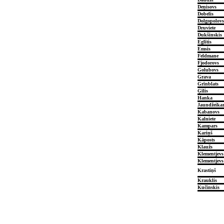
Deņisovs
Dobelis
Dolgopolovs
Druviete
Dukšinskis
Eglītis
Emsis
Feldmane
Fjodorovs
Golubovs
Grava
Grīnblats
Ģīlis
Hanka
Jaundžeikar
Kabanovs
Kalniete
Kampars
Kariņš
Kāposts
Klaužs
Klementjevs
Klementjevs
Krastiņš
Krauklis
Kučinskis