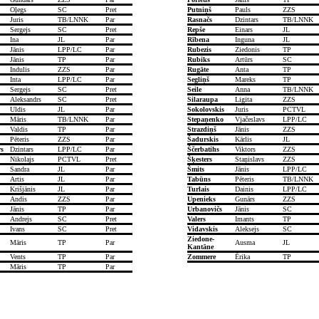
Oļegs
SC
Pret
Putniņš
Pauls
ZZS
Juris
TB/LNNK
Par
Rasnačs
Dzintars
TB/LNNK
Sergejs
SC
Pret
Repše
Einars
JL
Ina
JL
Par
Rībena
Inguna
JL
Jānis
LPP/LC
Par
Rubezis
Ziedonis
TP
Jānis
TP
Par
Rubiks
Artūrs
SC
Indulis
ZZS
Par
Rugāte
Anta
TP
Inta
LPP/LC
Par
Segliņš
Mareks
TP
Sergejs
SC
Pret
Seile
Anna
TB/LNNK
Aleksandrs
SC
Pret
Silaraupa
Ligita
ZZS
Uldis
JL
Par
Sokolovskis
Juris
PCTVL
Māris
TB/LNNK
Par
Stepaņenko
Vjačeslavs
LPP/LC
Valdis
TP
Par
Strazdiņš
Jānis
ZZS
Pēteris
ZZS
Par
Šadurskis
Kārlis
JL
s
Dzintars
LPP/LC
Par
Ščerbatihs
Viktors
ZZS
Nikolajs
PCTVL
Pret
Šķesters
Staņislavs
ZZS
Sandra
JL
Par
Šmits
Jānis
LPP/LC
Artis
JL
Par
Tabūns
Pēteris
TB/LNNK
Krišjānis
JL
Par
Turlais
Dainis
LPP/LC
Andis
ZZS
Par
Upenieks
Gunārs
ZZS
Jānis
TP
Par
Urbanovičs
Jānis
SC
Andrejs
SC
Pret
Valers
Imants
TP
Ivans
SC
Pret
Vidavskis
Aleksejs
SC
Ziedone-
Māris
TP
Par
Ausma
JL
Kantāne
Vents
TP
Par
Zommere
Ērika
TP
Māris
TP
Par