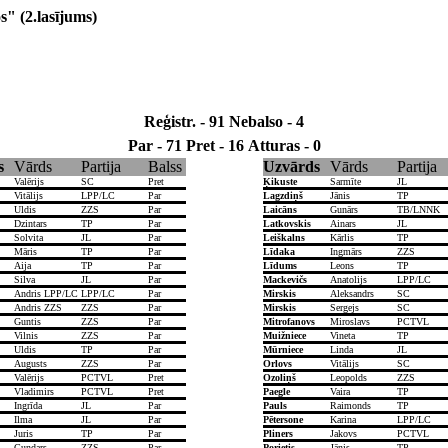
" (2.lasījums)
Reģistr. - 91
Nebalso - 4
Par - 71
Pret - 16
Atturas - 0
s
Vārds
Partija
Balss
Uzvārds
Vārds
Partija
Valērijs
SC
Pret
Ķikuste
Sarmīte
JL
Vitālijs
LPP/LC
Par
Lagzdiņš
Jānis
TP
Uldis
ZZS
Par
Laicāns
Gunārs
TB/LNNK
Dzintars
TP
Par
Latkovskis
Ainars
JL
Solvita
JL
Par
Leiškalns
Kārlis
TP
Māris
TP
Par
Līdaka
Ingmārs
ZZS
Aija
TP
Par
Līdums
Leons
TP
Silva
JL
Par
Mackevičs
Anatolijs
LPP/LC
Andris LPP/LC
LPP/LC
Par
Mirskis
Aleksandrs
SC
Andris ZZS
ZZS
Par
Mirskis
Sergejs
SC
Guntis
ZZS
Par
Mitrofanovs
Miroslavs
PCTVL
Vilnis
ZZS
Par
Muižniece
Vineta
TP
Uldis
TP
Par
Mūrniece
Linda
JL
Augusts
ZZS
Par
Orlovs
Vitālijs
SC
Valērijs
PCTVL
Pret
Ozoliņš
Leopolds
ZZS
Vladimirs
PCTVL
Pret
Paegle
Vaira
TP
Ingrīda
JL
Par
Pauls
Raimonds
TP
Ilma
JL
Par
Pētersone
Karina
LPP/LC
Juris
TP
Par
Pliners
Jakovs
PCTVL
Gundars
ZZS
Par
Porietis
Jānis
TP