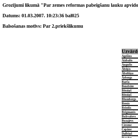
Grozījumi likumā "Par zemes reformas pabeigšanu lauku apvidos
Datums: 01.03.2007. 10:23:36 bal025
Balsošanas motīvs: Par 2.priekšlikumu
Uzvārd
Agešins
Aizbalts
Augulis
Ābiķis
Āboltiņa
Ārbergs
Barča
Bendrāte
Bērziņš
Bērziņš
Blumbergs
Bresis
Briedis
Brigmanis
Buhvalovs
Buzajevs
Circene
Čepāne
Dalbiņš
Daudze