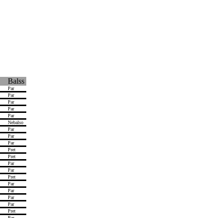
Balss
Par
Par
Par
Par
Par
Nebalso
Par
Par
Par
Pret
Pret
Par
Par
Pret
Par
Par
Par
Par
Pret
Par