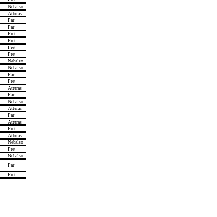
Nebalso
Atturas
Par
Par
Pret
Pret
Pret
Pret
Nebalso
Nebalso
Par
Pret
Atturas
Par
Nebalso
Atturas
Par
Atturas
Pret
Atturas
Nebalso
Pret
Nebalso
Par
Pret