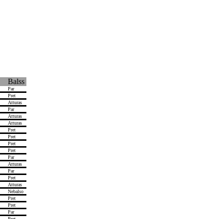
Balss
Par
Pret
Atturas
Par
Atturas
Atturas
Pret
Pret
Pret
Pret
Par
Atturas
Par
Pret
Atturas
Nebalso
Pret
Pret
Par
Pret