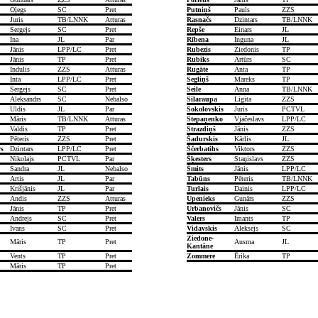
Oļegs
SC
Pret
Putniņš
Pauls
ZZS
Juris
TB/LNNK
Atturas
Rasnačs
Dzintars
TB/LNNK
Sergejs
SC
Pret
Repše
Einars
JL
Ina
JL
Par
Rībena
Inguna
JL
Jānis
LPP/LC
Pret
Rubezis
Ziedonis
TP
Jānis
TP
Pret
Rubiks
Artūrs
SC
Indulis
ZZS
Atturas
Rugāte
Anta
TP
Inta
LPP/LC
Pret
Segliņš
Mareks
TP
Sergejs
SC
Pret
Seile
Anna
TB/LNNK
Aleksandrs
SC
Nebalso
Silaraupa
Ligita
ZZS
Uldis
JL
Par
Sokolovskis
Juris
PCTVL
Māris
TB/LNNK
Atturas
Stepaņenko
Vjačeslavs
LPP/LC
Valdis
TP
Pret
Strazdiņš
Jānis
ZZS
Pēteris
ZZS
Pret
Šadurskis
Kārlis
JL
s
Dzintars
LPP/LC
Pret
Ščerbatihs
Viktors
ZZS
Nikolajs
PCTVL
Par
Šķesters
Staņislavs
ZZS
Sandra
JL
Nebalso
Šmits
Jānis
LPP/LC
Artis
JL
Par
Tabūns
Pēteris
TB/LNNK
Krišjānis
JL
Par
Turlais
Dainis
LPP/LC
Andis
ZZS
Atturas
Upenieks
Gunārs
ZZS
Jānis
TP
Pret
Urbanovičs
Jānis
SC
Andrejs
SC
Pret
Valers
Imants
TP
Ivans
SC
Pret
Vidavskis
Aleksejs
SC
Ziedone-
Māris
TP
Pret
Ausma
JL
Kantāne
Vents
TP
Pret
Zommere
Ērika
TP
Māris
TP
Pret