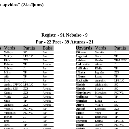
 apvidos" (2.lasījums)
Reģistr. - 91
Nebalso - 9
Par - 22
Pret - 39
Atturas - 21
s
Vārds
Partija
Balss
Uzvārds
Vārds
Partija
Valērijs
SC
Pret
Ķikuste
Sarmīte
JL
Vitālijs
LPP/LC
Pret
Lagzdiņš
Jānis
TP
Uldis
ZZS
Pret
Laicāns
Gunārs
TB/LNNK
Dzintars
TP
Atturas
Latkovskis
Ainars
JL
Solvita
JL
Par
Leiškalns
Kārlis
TP
Māris
TP
Pret
Līdaka
Ingmārs
ZZS
Aija
TP
Pret
Līdums
Leons
TP
Silva
JL
Par
Mackevičs
Anatolijs
LPP/LC
Andris LPP/LC
LPP/LC
Pret
Mirskis
Aleksandrs
SC
Andris ZZS
ZZS
Atturas
Mirskis
Sergejs
SC
Guntis
ZZS
Atturas
Mitrofanovs
Miroslavs
PCTVL
Vilnis
ZZS
Atturas
Muižniece
Vineta
TP
Uldis
TP
Atturas
Mūrniece
Linda
JL
Augusts
ZZS
Atturas
Orlovs
Vitālijs
SC
Valērijs
PCTVL
Par
Ozoliņš
Leopolds
ZZS
Vladimirs
PCTVL
Par
Paegle
Vaira
TP
Ingrīda
JL
Par
Pauls
Raimonds
TP
Ilma
JL
Par
Pētersone
Karina
LPP/LC
Juris
TP
Pret
Pliners
Jakovs
PCTVL
Gundars
ZZS
Atturas
Porietis
Jānis
TP