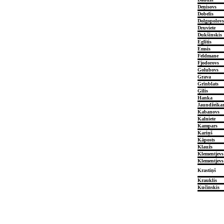
Deņisovs
Dobelis
Dolgopolovs
Druviete
Dukšinskis
Eglītis
Emsis
Feldmane
Fjodorovs
Golubovs
Grava
Grīnblats
Ģīlis
Hanka
Jaundžeikar
Kabanovs
Kalniete
Kampars
Kariņš
Kāposts
Klaužs
Klementjevs
Klementjevs
Krastiņš
Krauklis
Kučinskis