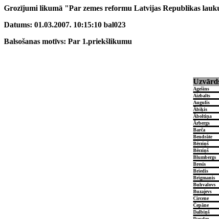
Grozījumi likumā "Par zemes reformu Latvijas Republikas lauku
Datums: 01.03.2007. 10:15:10 bal023
Balsošanas motīvs: Par 1.priekšlikumu
Uzvārd
Agešins
Aizbalts
Augulis
Ābiķis
Āboltiņa
Ārbergs
Barča
Bendrāte
Bērziņš
Bērziņš
Blumbergs
Bresis
Briedis
Brigmanis
Buhvalovs
Buzajevs
Circene
Čepāne
Dalbiņš
Daudze