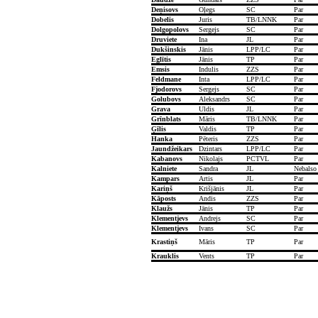
Deņisovs
Oļegs
SC
Par
Dobelis
Juris
TB/LNNK
Par
Dolgopolovs
Sergejs
SC
Par
Druviete
Ina
JL
Par
Dukšinskis
Jānis
LPP/LC
Par
Eglītis
Jānis
TP
Par
Emsis
Indulis
ZZS
Par
Feldmane
Inta
LPP/LC
Par
Fjodorovs
Sergejs
SC
Par
Golubovs
Aleksandrs
SC
Par
Grava
Uldis
JL
Par
Grīnblats
Māris
TB/LNNK
Par
Ģīlis
Valdis
TP
Par
Hanka
Pēteris
ZZS
Par
Jaundžeikars
Dzintars
LPP/LC
Par
Kabanovs
Nikolajs
PCTVL
Par
Kalniete
Sandra
JL
Nebalso
Kampars
Artis
JL
Par
Kariņš
Krišjānis
JL
Par
Kāposts
Andis
ZZS
Par
Klaužs
Jānis
TP
Par
Klementjevs
Andrejs
SC
Par
Klementjevs
Ivans
SC
Par
Krastiņš
Māris
TP
Par
Krauklis
Vents
TP
Par