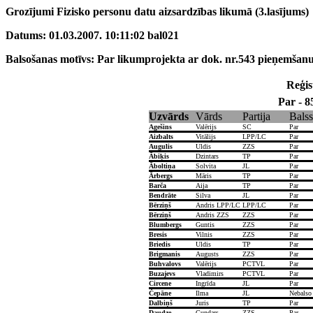
Grozījumi Fizisko personu datu aizsardzības likumā (3.lasījums)
Datums: 01.03.2007. 10:11:02 bal021
Balsošanas motīvs: Par likumprojekta ar dok. nr.543 pieņemšanu
Reģist
Par - 8
Uzvārds
Vārds
Partija
Balss
Agešins
Valērijs
SC
Par
Aizbalts
Vitālijs
LPP/LC
Par
Augulis
Uldis
ZZS
Par
Ābiķis
Dzintars
TP
Par
Āboltiņa
Solvita
JL
Par
Ārbergs
Māris
TP
Par
Barča
Aija
TP
Par
Bendrāte
Silva
JL
Par
Bērziņš
Andris LPP/LC
LPP/LC
Par
Bērziņš
Andris ZZS
ZZS
Par
Blumbergs
Guntis
ZZS
Par
Bresis
Vilnis
ZZS
Par
Briedis
Uldis
TP
Par
Brigmanis
Augusts
ZZS
Par
Buhvalovs
Valērijs
PCTVL
Par
Buzajevs
Vladimirs
PCTVL
Par
Circene
Ingrīda
JL
Par
Čepāne
Ilma
JL
Nebalso
Dalbiņš
Juris
TP
Par
Daudze
Gundars
ZZS
Par