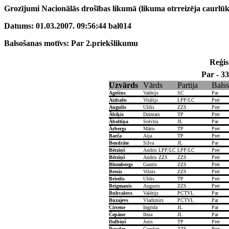
Grozījumi Nacionālās drošības likumā (likuma otrreizēja caurlū
Datums: 01.03.2007. 09:56:44 bal014
Balsošanas motīvs: Par 2.priekšlikumu
Reģist
Par - 33
Uzvārds
Vārds
Partija
Balss
Agešins
Valērijs
SC
Par
Aizbalts
Vitālijs
LPP/LC
Pret
Augulis
Uldis
ZZS
Pret
Ābiķis
Dzintars
TP
Pret
Āboltiņa
Solvita
JL
Par
Ārbergs
Māris
TP
Pret
Barča
Aija
TP
Pret
Bendrāte
Silva
JL
Par
Bērziņš
Andris LPP/LC
LPP/LC
Pret
Bērziņš
Andris ZZS
ZZS
Pret
Blumbergs
Guntis
ZZS
Pret
Bresis
Vilnis
ZZS
Pret
Briedis
Uldis
TP
Pret
Brigmanis
Augusts
ZZS
Pret
Buhvalovs
Valērijs
PCTVL
Par
Buzajevs
Vladimirs
PCTVL
Par
Circene
Ingrīda
JL
Par
Čepāne
Ilma
JL
Par
Dalbiņš
Juris
TP
Pret
Daudze
Gundars
ZZS
Pret