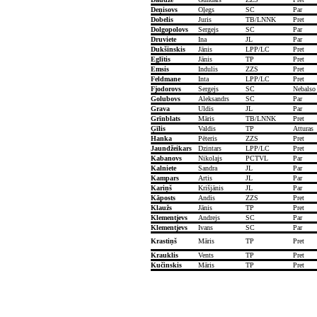
Deņisovs
Oļegs
SC
Par
Dobelis
Juris
TB/LNNK
Pret
Dolgopolovs
Sergejs
SC
Par
Druviete
Ina
JL
Par
Dukšinskis
Jānis
LPP/LC
Pret
Eglītis
Jānis
TP
Pret
Emsis
Indulis
ZZS
Pret
Feldmane
Inta
LPP/LC
Pret
Fjodorovs
Sergejs
SC
Nebalso
Golubovs
Aleksandrs
SC
Par
Grava
Uldis
JL
Par
Grīnblats
Māris
TB/LNNK
Pret
Ģīlis
Valdis
TP
Atturas
Hanka
Pēteris
ZZS
Pret
Jaundžeikars
Dzintars
LPP/LC
Pret
Kabanovs
Nikolajs
PCTVL
Par
Kalniete
Sandra
JL
Par
Kampars
Artis
JL
Par
Kariņš
Krišjānis
JL
Par
Kāposts
Andis
ZZS
Pret
Klaužs
Jānis
TP
Pret
Klementjevs
Andrejs
SC
Par
Klementjevs
Ivans
SC
Par
Krastiņš
Māris
TP
Pret
Krauklis
Vents
TP
Pret
Kučinskis
Māris
TP
Pret