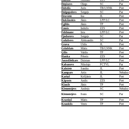
Deņisovs
Oļegs
SC
Par
Dobelis
Juris
TB/LNNK
Pret
Dolgopolovs
Sergejs
SC
Par
Druviete
Ina
JL
Pret
Dukšinskis
Jānis
LPP/LC
Pret
Eglītis
Jānis
TP
Pret
Emsis
Indulis
ZZS
Pret
Feldmane
Inta
LPP/LC
Pret
Fjodorovs
Sergejs
SC
Par
Golubovs
Aleksandrs
SC
Par
Grava
Uldis
JL
Pret
Grīnblats
Māris
TB/LNNK
Pret
Ģīlis
Valdis
TP
Pret
Hanka
Pēteris
ZZS
Pret
Jaundžeikars
Dzintars
LPP/LC
Pret
Kabanovs
Nikolajs
PCTVL
Par
Kalniete
Sandra
JL
Pret
Kampars
Artis
JL
Nebalso
Kariņš
Krišjānis
JL
Pret
Kāposts
Andis
ZZS
Pret
Klaužs
Jānis
TP
Pret
Klementjevs
Andrejs
SC
Nebalso
Klementjevs
Ivans
SC
Par
Krastiņš
Māris
TP
Pret
Krauklis
Vents
TP
Pret