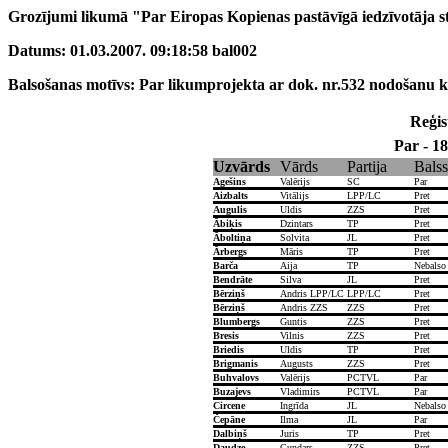
Grozījumi likumā "Par Eiropas Kopienas pastāvīgā iedzīvotāja s
Datums: 01.03.2007. 09:18:58 bal002
Balsošanas motīvs: Par likumprojekta ar dok. nr.532 nodošanu k
Reģist
Par - 18
Uzvārds
Vārds
Partija
Balss
Agešins
Valērijs
SC
Par
Aizbalts
Vitālijs
LPP/LC
Pret
Augulis
Uldis
ZZS
Pret
Ābiķis
Dzintars
TP
Pret
Āboltiņa
Solvita
JL
Pret
Ārbergs
Māris
TP
Pret
Barča
Aija
TP
Nebalso
Bendrāte
Silva
JL
Pret
Bērziņš
Andris LPP/LC
LPP/LC
Pret
Bērziņš
Andris ZZS
ZZS
Pret
Blumbergs
Guntis
ZZS
Pret
Bresis
Vilnis
ZZS
Pret
Briedis
Uldis
TP
Pret
Brigmanis
Augusts
ZZS
Pret
Buhvalovs
Valērijs
PCTVL
Par
Buzajevs
Vladimirs
PCTVL
Par
Circene
Ingrīda
JL
Nebalso
Čepāne
Ilma
JL
Par
Dalbiņš
Juris
TP
Pret
Daudze
Gundars
ZZS
Pret